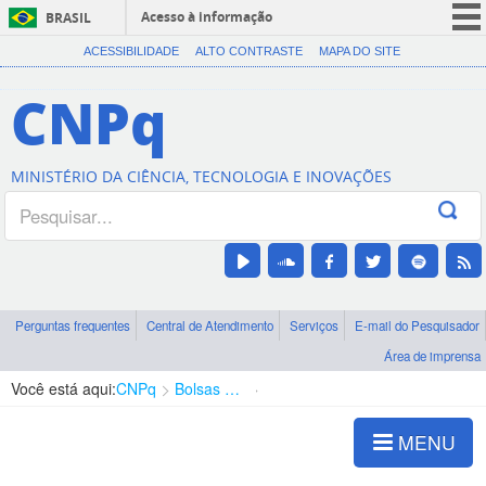
Acesso à informação
BRASIL
CORONAVÍRUS (COVID-19)
ACESSIBILIDADE
ALTO CONTRASTE
MAPA DO SITE
Participe
CNPq
Serviços
Legislação
MINISTÉRIO DA CIÊNCIA, TECNOLOGIA E INOVAÇÕES
Canais
Perguntas frequentes
Central de Atendimento
Serviços
E-mail do Pesquisador
Área de imprensa
Você está aqui:
CNPq
Bolsas e Auxílios Vigentes
Projetos de Pesquisa
MENU