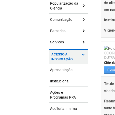
de ali
Popularização da
Ciência
em nan
Comunicação
Instit
Vigên
Parcerias
Serviços
COOR
ACESSO À
OUTRA
INFORMAÇÃO
Ciênci
Apresentação
E-ma
Institucional
Título
cidade
Ações e
Programas PPA
Resu
tanto 
Auditoria Interna
promoç