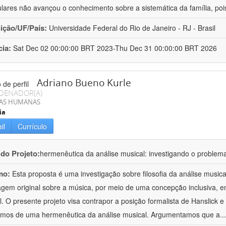
lares não avançou o conhecimento sobre a sistemática da família, poi
uição/UF/País:
Universidade Federal do Rio de Janeiro - RJ - Brasil
cia:
Sat Dec 02 00:00:00 BRT 2023-Thu Dec 31 00:00:00 BRT 2026
Adriano Bueno Kurle
DENADOR(A)
IAS HUMANAS
ia
il
Currículo
 do Projeto:
hermenêutica da análise musical: investigando o problem
mo:
Esta proposta é uma investigação sobre filosofia da análise musi
gem original sobre a música, por meio de uma concepção inclusiva, em 
al. O presente projeto visa contrapor a posição formalista de Hanslick
os de uma hermenêutica da análise musical. Argumentamos que a
..