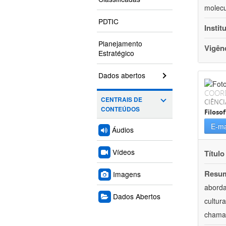
molecu
PDTIC
Instit
Planejamento
Vigên
Estratégico
Dados abertos
COOR
CENTRAIS DE
CIÊNC
CONTEÚDOS
Filosof
E-ma
Áudios
Vídeos
Título
Resu
Imagens
aborda
Dados Abertos
cultur
chamam