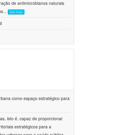
ração de antimicrobianos naturais
as
...
leia mais
l
urbana como espaço estratégico para
s, isto é, capaz de proporcionar
itoriais estratégicos para a
des urbanas para a saúde pública