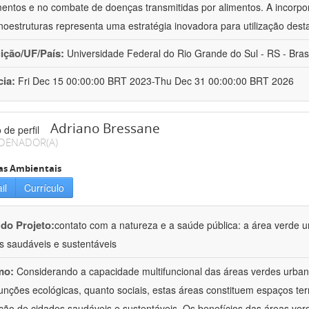
mentos e no combate de doenças transmitidas por alimentos. A incorpo
oestruturas representa uma estratégia inovadora para utilização dest
uição/UF/País:
Universidade Federal do Rio Grande do Sul - RS - Brasi
cia:
Fri Dec 15 00:00:00 BRT 2023-Thu Dec 31 00:00:00 BRT 2026
Adriano Bressane
DENADOR(A)
as Ambientais
il
Currículo
 do Projeto:
contato com a natureza e a saúde pública: a área verde 
s saudáveis e sustentáveis
mo:
Considerando a capacidade multifuncional das áreas verdes urbana
funções ecológicas, quanto sociais, estas áreas constituem espaços terr
ão de cidades saudáveis e sustentáveis. Os benefícios das áreas ver