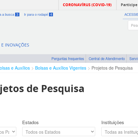
CORONAVÍRUS (COVID-19)
Participe
ra a busca
3
Ir para o rodapé
4
ACESSI
A E INOVAÇÕES
Perguntas frequentes
Central de Atendimento
Serv
olsas e Auxílios
Bolsas e Auxílios Vigentes
Projetos de Pesquisa
jetos de Pesquisa
Estados
Instituições