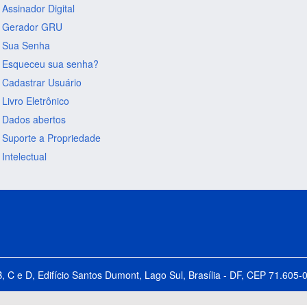
Assinador Digital
Gerador GRU
Sua Senha
Esqueceu sua senha?
Cadastrar Usuário
Livro Eletrônico
Dados abertos
Suporte a Propriedade
Intelectual
B, C e D, Edifício Santos Dumont, Lago Sul, Brasília - DF, CEP 71.60