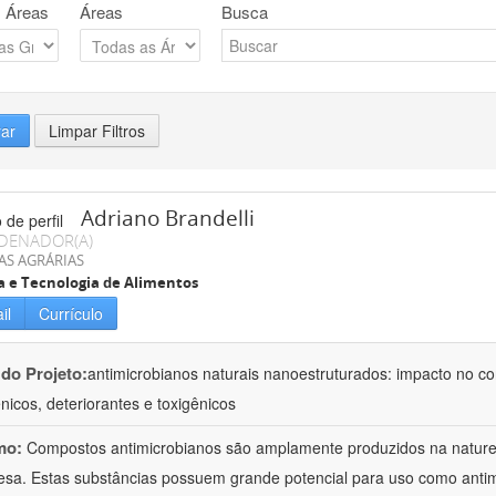
 Áreas
Áreas
Busca
rar
Limpar Filtros
Adriano Brandelli
DENADOR(A)
AS AGRÁRIAS
a e Tecnologia de Alimentos
il
Currículo
 do Projeto:
antimicrobianos naturais nanoestruturados: impacto no c
nicos, deteriorantes e toxigênicos
mo:
Compostos antimicrobianos são amplamente produzidos na natu
esa. Estas substâncias possuem grande potencial para uso como anti