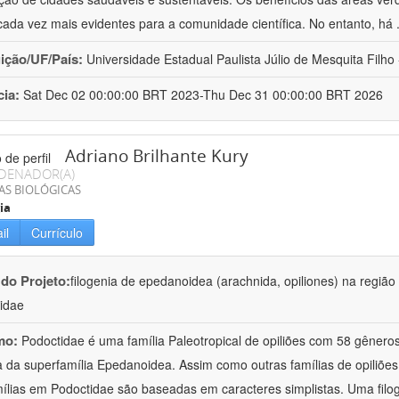
cada vez mais evidentes para a comunidade científica. No entanto, há
uição/UF/País:
Universidade Estadual Paulista Júlio de Mesquita Filho -
cia:
Sat Dec 02 00:00:00 BRT 2023-Thu Dec 31 00:00:00 BRT 2026
Adriano Brilhante Kury
DENADOR(A)
AS BIOLÓGICAS
ia
il
Currículo
 do Projeto:
filogenia de epedanoidea (arachnida, opiliones) na regiã
idae
mo:
Podoctidae é uma família Paleotropical de opiliões com 58 gênero
a da superfamília Epedanoidea. Assim como outras famílias de opiliões
ílias em Podoctidae são baseadas em caracteres simplistas. Uma filo