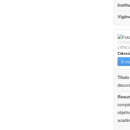
Instit
Vigên
COOR
CIÊNCI
Ciênci
E-ma
Título
discur
Resu
comple
objeti
acadêm