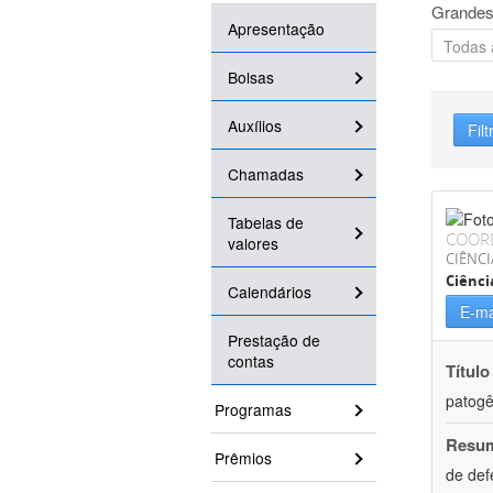
Grandes
Apresentação
Bolsas
Auxílios
Filt
Chamadas
Tabelas de
COOR
valores
CIÊNCI
Ciênci
Calendários
E-ma
Prestação de
contas
Título
patogê
Programas
Resu
Prêmios
de def