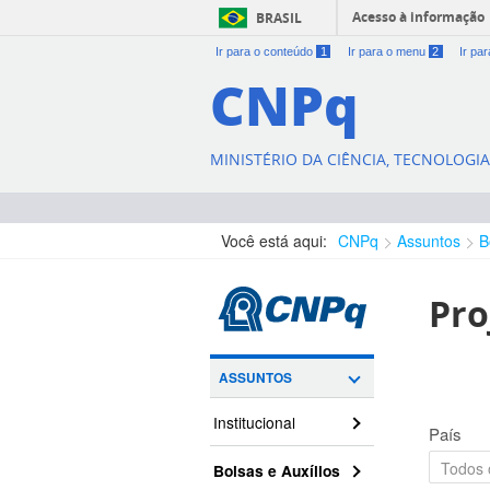
Acesso à informação
BRASIL
Ir para o conteúdo
1
Ir para o menu
2
Ir pa
CNPq
MINISTÉRIO DA CIÊNCIA, TECNOLOGI
Você está aqui:
CNPq
Assuntos
B
Pro
ASSUNTOS
Institucional
País
Bolsas e Auxílios