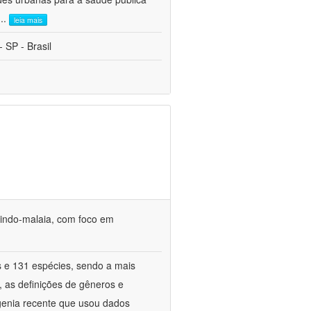
...
leia mais
 SP - Brasil
o indo-malaia, com foco em
s e 131 espécies, sendo a mais
, as definições de gêneros e
genia recente que usou dados