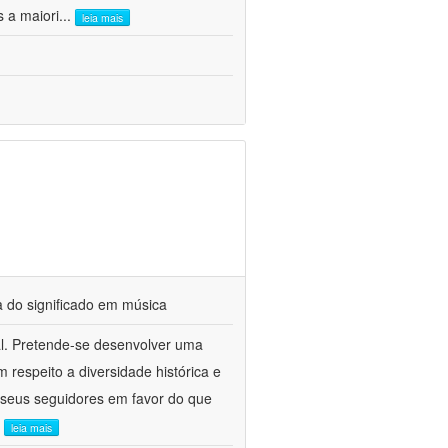
s a maiori
...
leia mais
a do significado em música
cal. Pretende-se desenvolver uma
respeito a diversidade histórica e
 e seus seguidores em favor do que
.
leia mais