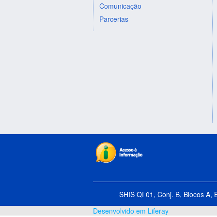
Comunicação
Parcerias
SHIS QI 01, Conj. B, Blocos A, 
Desenvolvido em Liferay