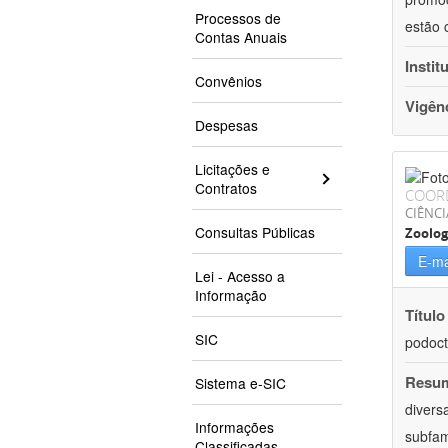
Processos de
estão 
Contas Anuais
Instit
Convênios
Vigên
Despesas
Licitações e
Contratos
COOR
CIÊNCI
Consultas Públicas
Zoolog
E-ma
Lei - Acesso a
Informação
Título
SIC
podoct
Resu
Sistema e-SIC
divers
Informações
subfam
Classificadas