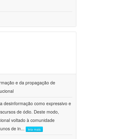
ormação e da propagação de
ucional
da desinformação como expressivo e
iscursos de ódio. Deste modo,
cional voltado à comunidade
lunos de in
...
leia mais