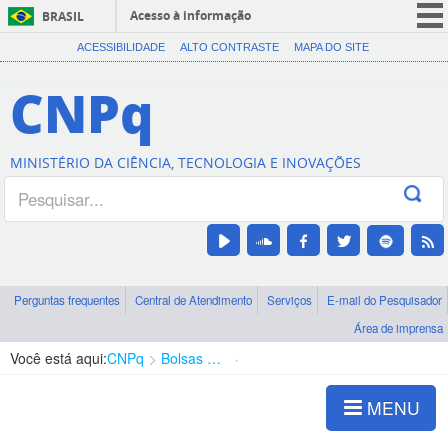
Acesso à informação
BRASIL
CORONAVÍRUS (COVID-19)
ACESSIBILIDADE
ALTO CONTRASTE
MAPA DO SITE
Participe
CNPq
Serviços
Legislação
MINISTÉRIO DA CIÊNCIA, TECNOLOGIA E INOVAÇÕES
Canais
Perguntas frequentes
Central de Atendimento
Serviços
E-mail do Pesquisador
Área de imprensa
Você está aqui:
CNPq
Bolsas e Auxílios Vigentes
Projetos de Pesquisa
MENU