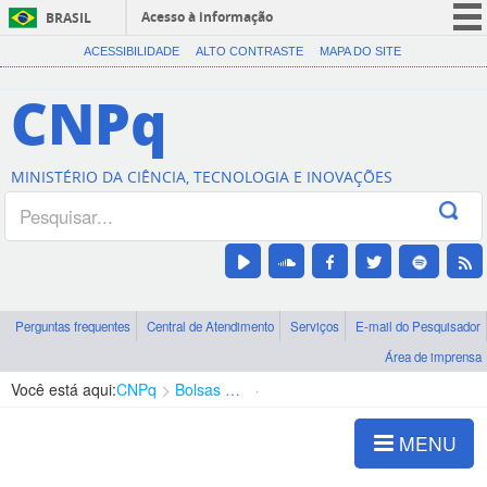
Acesso à informação
BRASIL
CORONAVÍRUS (COVID-19)
ACESSIBILIDADE
ALTO CONTRASTE
MAPA DO SITE
Participe
CNPq
Serviços
Legislação
MINISTÉRIO DA CIÊNCIA, TECNOLOGIA E INOVAÇÕES
Canais
Perguntas frequentes
Central de Atendimento
Serviços
E-mail do Pesquisador
Área de imprensa
Você está aqui:
CNPq
Bolsas e Auxílios Vigentes
Projetos de Pesquisa
MENU