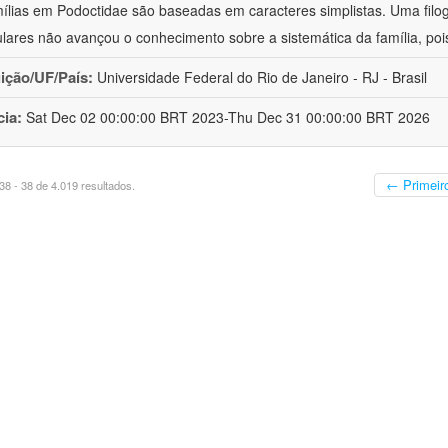
ílias em Podoctidae são baseadas em caracteres simplistas. Uma filo
lares não avançou o conhecimento sobre a sistemática da família, poi
uição/UF/País:
Universidade Federal do Rio de Janeiro - RJ - Brasil
cia:
Sat Dec 02 00:00:00 BRT 2023-Thu Dec 31 00:00:00 BRT 2026
← Primeir
8 - 38 de 4.019 resultados.