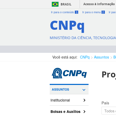
Acesso à informação
BRASIL
Ir para o conteúdo
1
Ir para o menu
2
Ir pa
CNPq
MINISTÉRIO DA CIÊNCIA, TECNOLOGI
Você está aqui:
CNPq
Assuntos
B
Pro
ASSUNTOS
Institucional
País
Bolsas e Auxílios