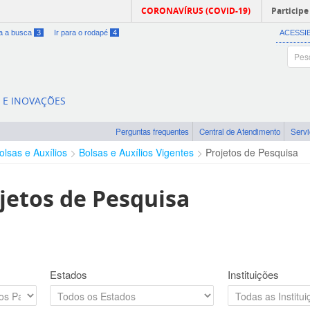
CORONAVÍRUS (COVID-19)
Participe
ra a busca
3
Ir para o rodapé
4
ACESSI
A E INOVAÇÕES
Perguntas frequentes
Central de Atendimento
Serv
olsas e Auxílios
Bolsas e Auxílios Vigentes
Projetos de Pesquisa
jetos de Pesquisa
Estados
Instituições