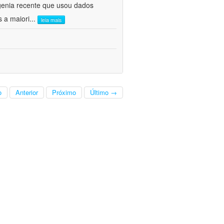
genia recente que usou dados
s a maiori
...
leia mais
o
Anterior
Próximo
Último →