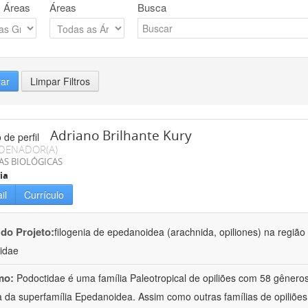
 Áreas
Áreas
Busca
rar
Limpar Filtros
Adriano Brilhante Kury
DENADOR(A)
AS BIOLÓGICAS
ia
il
Currículo
 do Projeto:
filogenia de epedanoidea (arachnida, opiliones) na regiã
idae
mo:
Podoctidae é uma família Paleotropical de opiliões com 58 gênero
a da superfamília Epedanoidea. Assim como outras famílias de opiliões