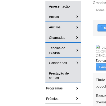
Grandes
Apresentação
Bolsas
Auxílios
Filt
Chamadas
Tabelas de
COOR
valores
CIÊNCI
Zoolog
Calendários
E-ma
Prestação de
contas
Título
podoct
Programas
Resu
Prêmios
divers