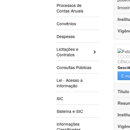
Processos de
limoei
Contas Anuais
Instit
Convênios
Vigên
Despesas
Licitações e
Contratos
COOR
CIÊNCI
Consultas Públicas
Geociê
E-ma
Lei - Acesso a
Informação
Título
SIC
Resu
Sistema e-SIC
Instit
Informações
Vigên
Classificadas