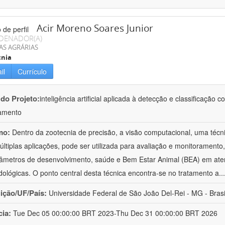
Acir Moreno Soares Junior
DENADOR(A)
AS AGRÁRIAS
cnia
il
Currículo
 do Projeto:
inteligência artificial aplicada à detecção e classificaçã
amento
mo:
Dentro da zootecnia de precisão, a visão computacional, uma técni
ltiplas aplicações, pode ser utilizada para avaliação e monitoramento, 
âmetros de desenvolvimento, saúde e Bem Estar Animal (BEA) em ate
ológicas. O ponto central desta técnica encontra-se no tratamento a
..
uição/UF/País:
Universidade Federal de São João Del-Rei - MG - Brasi
cia:
Tue Dec 05 00:00:00 BRT 2023-Thu Dec 31 00:00:00 BRT 2026