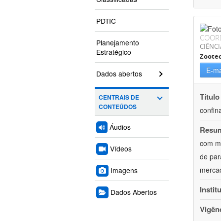
PDTIC
COOR
Planejamento
CIÊNCI
Estratégico
Zoote
E-ma
Dados abertos
Título
CENTRAIS DE
CONTEÚDOS
confin
Áudios
Resu
com mú
Vídeos
de par
mercad
Imagens
Instit
Dados Abertos
Vigên