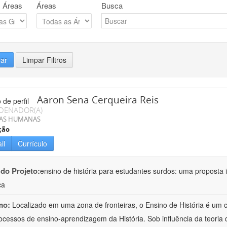
 Áreas
Áreas
Busca
rar
Limpar Filtros
Aaron Sena Cerqueira Reis
DENADOR(A)
IAS HUMANAS
ção
il
Currículo
 do Projeto:
ensino de história para estudantes surdos: uma proposta i
ca
mo:
Localizado em uma zona de fronteiras, o Ensino de História é um
ocessos de ensino-aprendizagem da História. Sob influência da teoria d