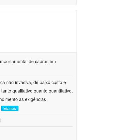
o comportamental de cabras em
ca não invasiva, de baixo custo e
tanto qualitativo quanto quantitativo,
ndimento às exigências
.
leia mais
l