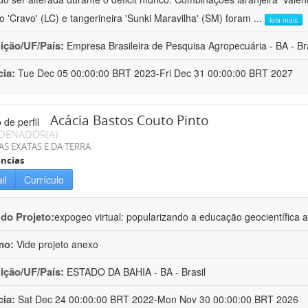
ro 'Cravo' (LC) e tangerineira 'Sunki Maravilha' (SM) foram
...
leia mais
uição/UF/País:
Empresa Brasileira de Pesquisa Agropecuária - BA - Bra
cia:
Tue Dec 05 00:00:00 BRT 2023-Fri Dec 31 00:00:00 BRT 2027
Acácia Bastos Couto Pinto
DENADOR(A)
AS EXATAS E DA TERRA
ncias
il
Currículo
 do Projeto:
expogeo virtual: popularizando a educação geocientífica a
mo:
Vide projeto anexo
uição/UF/País:
ESTADO DA BAHIA - BA - Brasil
cia:
Sat Dec 24 00:00:00 BRT 2022-Mon Nov 30 00:00:00 BRT 2026