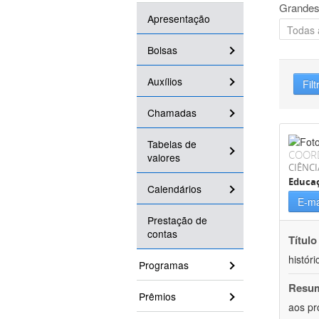
Grandes
Apresentação
Bolsas
Auxílios
Filt
Chamadas
Tabelas de
COOR
valores
CIÊNC
Educa
Calendários
E-ma
Prestação de
contas
Título
históri
Programas
Resu
Prêmios
aos pr