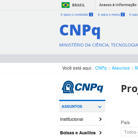
Acesso à informação
BRASIL
Ir para o conteúdo
1
Ir para o menu
2
Ir pa
CNPq
MINISTÉRIO DA CIÊNCIA, TECNOLOGI
Você está aqui:
CNPq
Assuntos
B
Pro
ASSUNTOS
Institucional
País
Bolsas e Auxílios