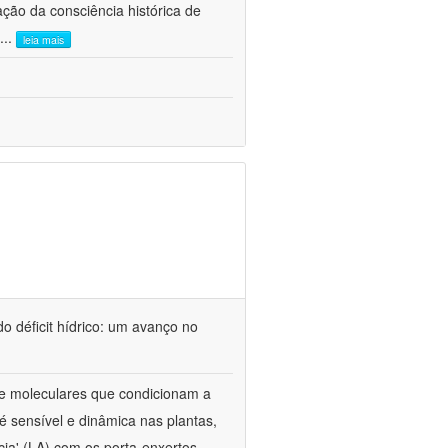
ão da consciência histórica de
...
leia mais
o déficit hídrico: um avanço no
s e moleculares que condicionam a
é sensível e dinâmica nas plantas,
cia' (LA) com os porta-enxertos