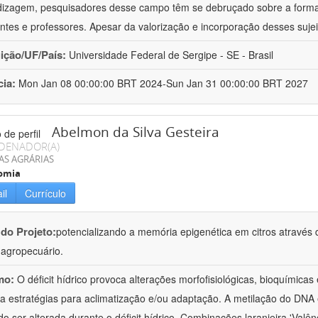
izagem, pesquisadores desse campo têm se debruçado sobre a formaç
ntes e professores. Apesar da valorização e incorporação desses sujei
uição/UF/País:
Universidade Federal de Sergipe - SE - Brasil
cia:
Mon Jan 08 00:00:00 BRT 2024-Sun Jan 31 00:00:00 BRT 2027
Abelmon da Silva Gesteira
DENADOR(A)
AS AGRÁRIAS
omia
il
Currículo
 do Projeto:
potencializando a memória epigenética em citros através d
o agropecuário.
mo:
O déficit hídrico provoca alterações morfofisiológicas, bioquímica
 a estratégias para aclimatização e/ou adaptação. A metilação do DNA 
o ser alterada durante o déficit hídrico. Combinações laranjeira 'Valên