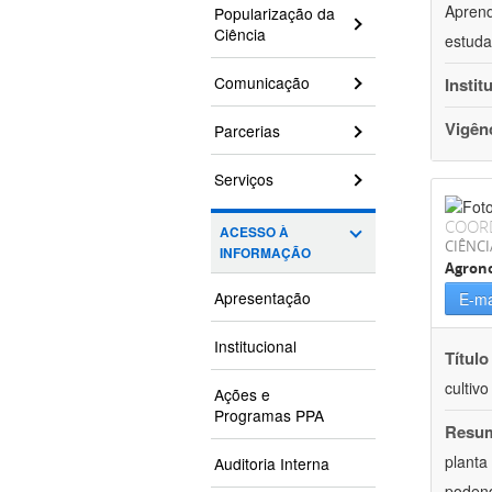
Aprend
Popularização da
Ciência
estuda
Comunicação
Instit
Vigên
Parcerias
Serviços
COOR
ACESSO À
CIÊNCI
INFORMAÇÃO
Agron
Apresentação
E-ma
Institucional
Título
cultiv
Ações e
Programas PPA
Resu
planta
Auditoria Interna
podend