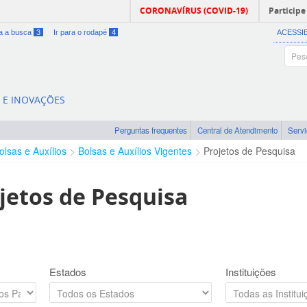
CORONAVÍRUS (COVID-19)
Participe
ra a busca
3
Ir para o rodapé
4
ACESSI
A E INOVAÇÕES
Perguntas frequentes
Central de Atendimento
Serv
olsas e Auxílios
Bolsas e Auxílios Vigentes
Projetos de Pesquisa
jetos de Pesquisa
Estados
Instituições