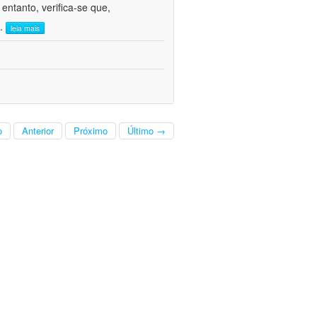
ntanto, verifica-se que,
..
leia mais
o
Anterior
Próximo
Último →