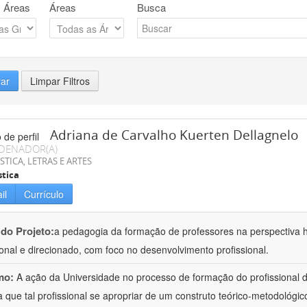
 Áreas
Áreas
Busca
rar
Limpar Filtros
Adriana de Carvalho Kuerten Dellagnelo
DENADOR(A)
STICA, LETRAS E ARTES
stica
il
Currículo
 do Projeto:
a pedagogia da formação de professores na perspectiva his
ional e direcionado, com foco no desenvolvimento profissional.
mo:
A ação da Universidade no processo de formação do profissional d
 que tal profissional se apropriar de um construto teórico-metodológico