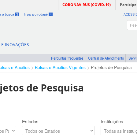
CORONAVÍRUS (COVID-19)
Participe
ra a busca
3
Ir para o rodapé
4
ACESSI
A E INOVAÇÕES
Perguntas frequentes
Central de Atendimento
Serv
olsas e Auxílios
Bolsas e Auxílios Vigentes
Projetos de Pesquisa
jetos de Pesquisa
Estados
Instituições