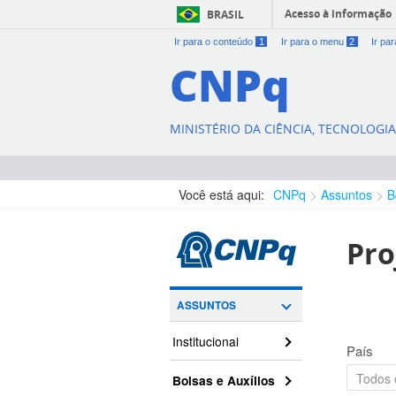
Acesso à informação
BRASIL
Ir para o conteúdo
1
Ir para o menu
2
Ir pa
CNPq
MINISTÉRIO DA CIÊNCIA, TECNOLOGI
Você está aqui:
CNPq
Assuntos
B
Pro
ASSUNTOS
Institucional
País
Bolsas e Auxílios