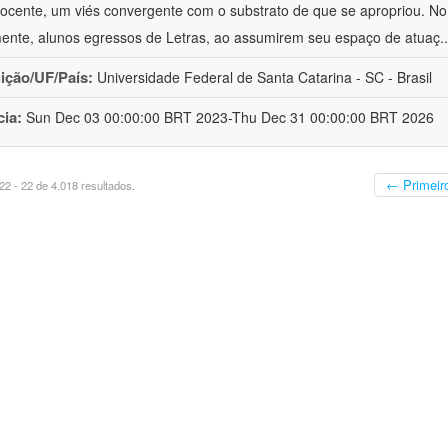
ocente, um viés convergente com o substrato de que se apropriou. No e
mente, alunos egressos de Letras, ao assumirem seu espaço de atuaç
.
uição/UF/País:
Universidade Federal de Santa Catarina - SC - Brasil
cia:
Sun Dec 03 00:00:00 BRT 2023-Thu Dec 31 00:00:00 BRT 2026
← Primeir
2 - 22 de 4.018 resultados.