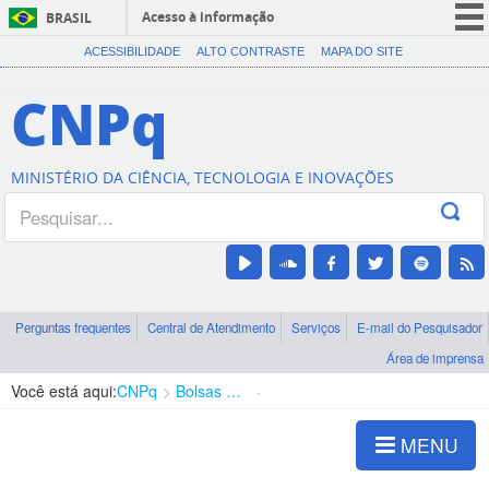
Acesso à informação
BRASIL
CORONAVÍRUS (COVID-19)
ACESSIBILIDADE
ALTO CONTRASTE
MAPA DO SITE
Participe
CNPq
Serviços
Legislação
MINISTÉRIO DA CIÊNCIA, TECNOLOGIA E INOVAÇÕES
Canais
Perguntas frequentes
Central de Atendimento
Serviços
E-mail do Pesquisador
Área de imprensa
Você está aqui:
CNPq
Bolsas e Auxílios Vigentes
Projetos de Pesquisa
MENU