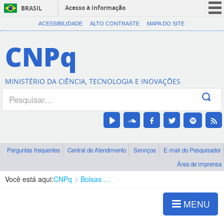
Acesso à informação
BRASIL
CORONAVÍRUS (COVID-19)
ACESSIBILIDADE
ALTO CONTRASTE
MAPA DO SITE
Participe
CNPq
Serviços
Legislação
MINISTÉRIO DA CIÊNCIA, TECNOLOGIA E INOVAÇÕES
Canais
Perguntas frequentes
Central de Atendimento
Serviços
E-mail do Pesquisador
Área de imprensa
Você está aqui:
CNPq
Bolsas e Auxílios Vigentes
Projetos de Pesquisa
MENU