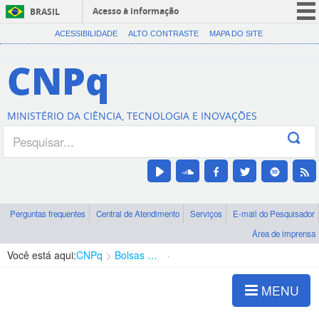
Acesso à informação
BRASIL
CORONAVÍRUS (COVID-19)
ACESSIBILIDADE
ALTO CONTRASTE
MAPA DO SITE
Participe
CNPq
Serviços
Legislação
MINISTÉRIO DA CIÊNCIA, TECNOLOGIA E INOVAÇÕES
Canais
Perguntas frequentes
Central de Atendimento
Serviços
E-mail do Pesquisador
Área de imprensa
Você está aqui:
CNPq
Bolsas e Auxílios Vigentes
Projetos de Pesquisa
MENU