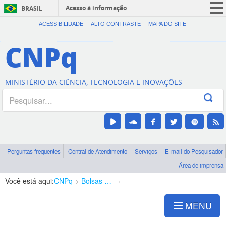
Acesso à informação
BRASIL
CORONAVÍRUS (COVID-19)
ACESSIBILIDADE
ALTO CONTRASTE
MAPA DO SITE
Participe
CNPq
Serviços
Legislação
MINISTÉRIO DA CIÊNCIA, TECNOLOGIA E INOVAÇÕES
Canais
Perguntas frequentes
Central de Atendimento
Serviços
E-mail do Pesquisador
Área de imprensa
Você está aqui:
CNPq
Bolsas e Auxílios Vigentes
Projetos de Pesquisa
MENU