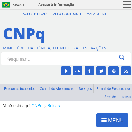
Acesso à informação
BRASIL
CORONAVÍRUS (COVID-19)
ACESSIBILIDADE
ALTO CONTRASTE
MAPA DO SITE
Participe
CNPq
Serviços
Legislação
MINISTÉRIO DA CIÊNCIA, TECNOLOGIA E INOVAÇÕES
Canais
Perguntas frequentes
Central de Atendimento
Serviços
E-mail do Pesquisador
Área de imprensa
Você está aqui:
CNPq
Bolsas e Auxílios Vigentes
Projetos de Pesquisa
MENU