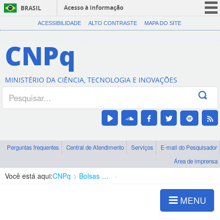
Acesso à informação
BRASIL
CORONAVÍRUS (COVID-19)
ACESSIBILIDADE
ALTO CONTRASTE
MAPA DO SITE
Participe
CNPq
Serviços
Legislação
MINISTÉRIO DA CIÊNCIA, TECNOLOGIA E INOVAÇÕES
Canais
Perguntas frequentes
Central de Atendimento
Serviços
E-mail do Pesquisador
Área de imprensa
Você está aqui:
CNPq
Bolsas e Auxílios Vigentes
Projetos de Pesquisa
MENU