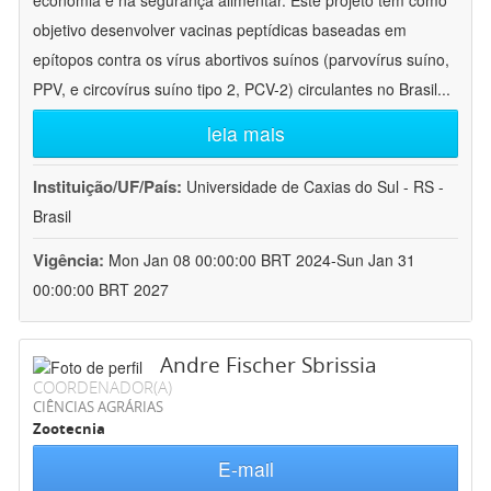
economia e na segurança alimentar. Este projeto tem como
objetivo desenvolver vacinas peptídicas baseadas em
epítopos contra os vírus abortivos suínos (parvovírus suíno,
PPV, e circovírus suíno tipo 2, PCV-2) circulantes no Brasil
...
leia mais
Instituição/UF/País:
Universidade de Caxias do Sul - RS -
Brasil
Vigência:
Mon Jan 08 00:00:00 BRT 2024-Sun Jan 31
00:00:00 BRT 2027
Andre Fischer Sbrissia
COORDENADOR(A)
CIÊNCIAS AGRÁRIAS
Zootecnia
E-mail