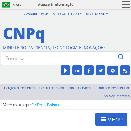
Acesso à informação
BRASIL
CORONAVÍRUS (COVID-19)
ACESSIBILIDADE
ALTO CONTRASTE
MAPA DO SITE
Participe
CNPq
Serviços
Legislação
MINISTÉRIO DA CIÊNCIA, TECNOLOGIA E INOVAÇÕES
Canais
Perguntas frequentes
Central de Atendimento
Serviços
E-mail do Pesquisador
Área de imprensa
Você está aqui:
CNPq
Bolsas e Auxílios Vigentes
Projetos de Pesquisa
MENU