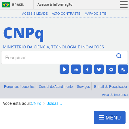
Acesso à informação
BRASIL
CORONAVÍRUS (COVID-19)
ACESSIBILIDADE
ALTO CONTRASTE
MAPA DO SITE
Participe
CNPq
Serviços
Legislação
MINISTÉRIO DA CIÊNCIA, TECNOLOGIA E INOVAÇÕES
Canais
Perguntas frequentes
Central de Atendimento
Serviços
E-mail do Pesquisador
Área de imprensa
Você está aqui:
CNPq
Bolsas e Auxílios Vigentes
Projetos de Pesquisa
MENU