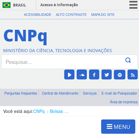
Acesso à informação
BRASIL
CORONAVÍRUS (COVID-19)
ACESSIBILIDADE
ALTO CONTRASTE
MAPA DO SITE
Participe
CNPq
Serviços
Legislação
MINISTÉRIO DA CIÊNCIA, TECNOLOGIA E INOVAÇÕES
Canais
Perguntas frequentes
Central de Atendimento
Serviços
E-mail do Pesquisador
Área de imprensa
Você está aqui:
CNPq
Bolsas e Auxílios Vigentes
Projetos de Pesquisa
MENU