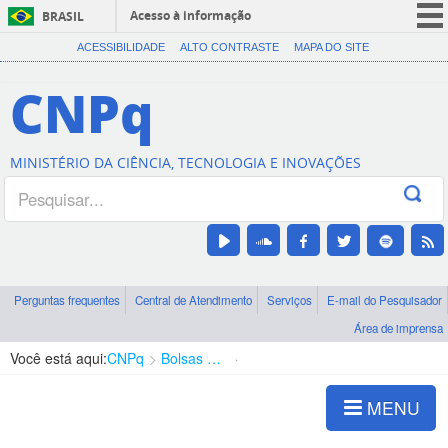
Acesso à informação
BRASIL
CORONAVÍRUS (COVID-19)
ACESSIBILIDADE
ALTO CONTRASTE
MAPA DO SITE
Participe
CNPq
Serviços
Legislação
MINISTÉRIO DA CIÊNCIA, TECNOLOGIA E INOVAÇÕES
Canais
Perguntas frequentes
Central de Atendimento
Serviços
E-mail do Pesquisador
Área de imprensa
Você está aqui:
CNPq
Bolsas e Auxílios Vigentes
Projetos de Pesquisa
MENU