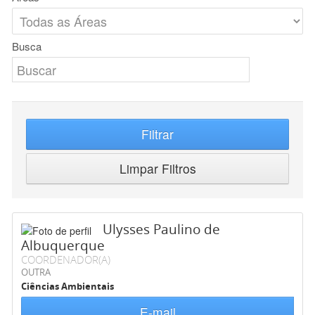
Busca
Filtrar
Limpar Filtros
Ulysses Paulino de
Albuquerque
COORDENADOR(A)
OUTRA
Ciências Ambientais
E-mail