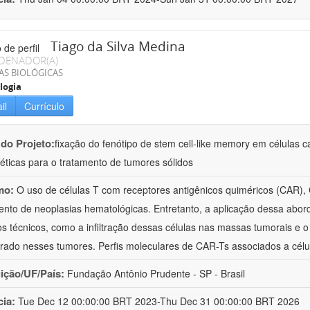
Tiago da Silva Medina
DENADOR(A)
AS BIOLÓGICAS
logia
il
Currículo
 do Projeto:
fixação do fenótipo de stem cell-like memory em células ca
éticas para o tratamento de tumores sólidos
mo:
O uso de células T com receptores antigênicos quiméricos (CAR),
ento de neoplasias hematológicas. Entretanto, a aplicação dessa abo
os técnicos, como a infiltração dessas células nas massas tumorais e
rado nesses tumores. Perfis moleculares de CAR-Ts associados a cél
uição/UF/País:
Fundação Antônio Prudente - SP - Brasil
cia:
Tue Dec 12 00:00:00 BRT 2023-Thu Dec 31 00:00:00 BRT 2026