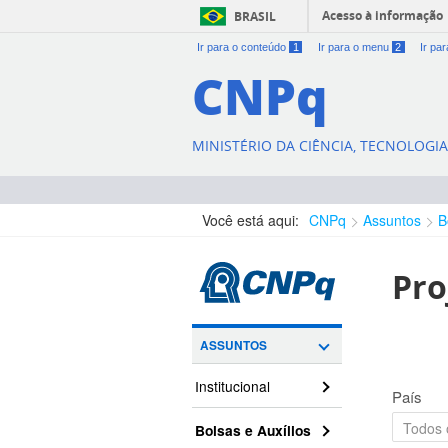
Acesso à informação
BRASIL
Ir para o conteúdo
1
Ir para o menu
2
Ir pa
CNPq
MINISTÉRIO DA CIÊNCIA, TECNOLOGI
Você está aqui:
CNPq
Assuntos
B
Pro
ASSUNTOS
Institucional
País
Bolsas e Auxílios