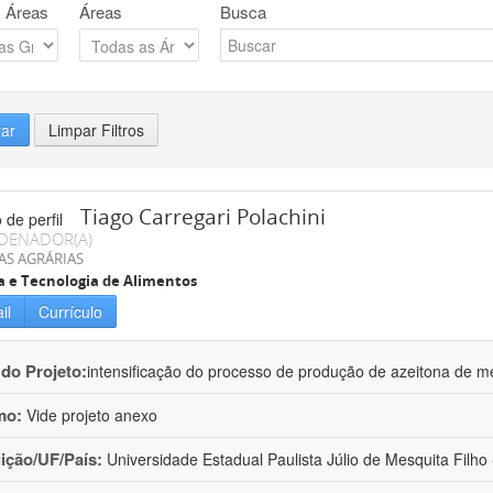
 Áreas
Áreas
Busca
rar
Limpar Filtros
Tiago Carregari Polachini
DENADOR(A)
AS AGRÁRIAS
a e Tecnologia de Alimentos
il
Currículo
 do Projeto:
intensificação do processo de produção de azeitona de me
mo:
Vide projeto anexo
uição/UF/País:
Universidade Estadual Paulista Júlio de Mesquita Filho -