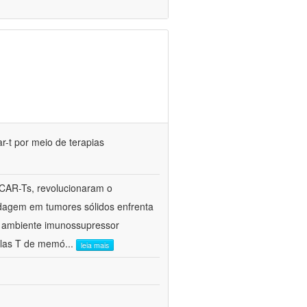
r-t por meio de terapias
 CAR-Ts, revolucionaram o
rdagem em tumores sólidos enfrenta
 o ambiente imunossupressor
ulas T de memó
...
leia mais