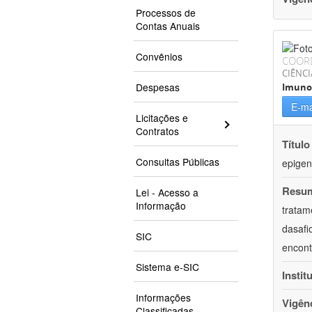
Processos de
Contas Anuais
Convênios
COOR
CIÊNCI
Despesas
Imuno
E-ma
Licitações e
Contratos
Título
Consultas Públicas
epigen
Resu
Lei - Acesso a
Informação
tratam
dasafi
SIC
encont
Sistema e-SIC
Instit
Informações
Vigên
Classificadas