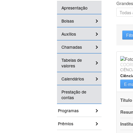
Grandes
Apresentação
Bolsas
Auxílios
Filt
Chamadas
Tabelas de
COOR
valores
CIÊNCI
Ciênci
Calendários
E-ma
Prestação de
contas
Título
Programas
Resu
Prêmios
Instit