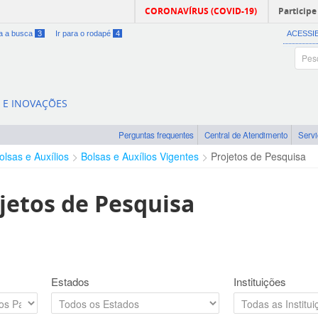
CORONAVÍRUS (COVID-19)
Participe
ra a busca
3
Ir para o rodapé
4
ACESSI
A E INOVAÇÕES
Perguntas frequentes
Central de Atendimento
Serv
olsas e Auxílios
Bolsas e Auxílios Vigentes
Projetos de Pesquisa
jetos de Pesquisa
Estados
Instituições