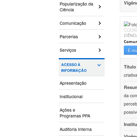
Vigên
Popularização da
Ciência
Comunicação
COOR
CIÊNCI
Parcerias
Comun
Serviços
E-ma
ACESSO À
Título
INFORMAÇÃO
criativ
Apresentação
Resu
da com
Institucional
perceb
Ações e
possív
Programas PPA
Instit
Auditoria Interna
Vigên