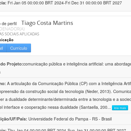
cia:
Fri Jan 05 00:00:00 BRT 2024-Fri Dec 31 00:00:00 BRT 2027
Tiago Costa Martins
DENADOR(A)
AS SOCIAIS APLICADAS
icação
il
Currículo
 do Projeto:
comunicação pública e inteligência artificial: uma abordage
a
mo:
A articulação da Comunicação Pública (CP) com a Inteligência Artifi
preensão da construção social da tecnologia (Neder, 2013). Comunica
er a dualidade determinante/determinada entre a tecnologia e a socie
el interface e cooperação nessa dualidade (Santaella, 200
...
leia mais
uição/UF/País:
Universidade Federal do Pampa - RS - Brasil
cia:
Thu Jan 04 00:00:00 BRT 2024-Sun Jan 31 00:00:00 BRT 2027