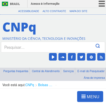
Acesso à informação
BRASIL
CORONAVÍRUS (COVID-19)
ACESSIBILIDADE
ALTO CONTRASTE
MAPA DO SITE
Participe
CNPq
Serviços
Legislação
MINISTÉRIO DA CIÊNCIA, TECNOLOGIA E INOVAÇÕES
Canais
Perguntas frequentes
Central de Atendimento
Serviços
E-mail do Pesquisador
Área de imprensa
Você está aqui:
CNPq
Bolsas e Auxílios Vigentes
Projetos de Pesquisa
MENU