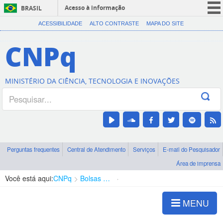
Acesso à informação
BRASIL
CORONAVÍRUS (COVID-19)
ACESSIBILIDADE
ALTO CONTRASTE
MAPA DO SITE
Participe
CNPq
Serviços
Legislação
MINISTÉRIO DA CIÊNCIA, TECNOLOGIA E INOVAÇÕES
Canais
Perguntas frequentes
Central de Atendimento
Serviços
E-mail do Pesquisador
Área de imprensa
Você está aqui:
CNPq
Bolsas e Auxílios Vigentes
Projetos de Pesquisa
MENU