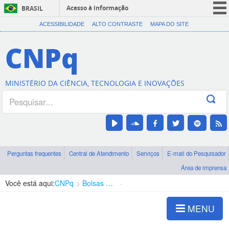
Acesso à informação
BRASIL
CORONAVÍRUS (COVID-19)
ACESSIBILIDADE
ALTO CONTRASTE
MAPA DO SITE
Participe
CNPq
Serviços
Legislação
MINISTÉRIO DA CIÊNCIA, TECNOLOGIA E INOVAÇÕES
Canais
Perguntas frequentes
Central de Atendimento
Serviços
E-mail do Pesquisador
Área de imprensa
Você está aqui:
CNPq
Bolsas e Auxílios Vigentes
Projetos de Pesquisa
MENU