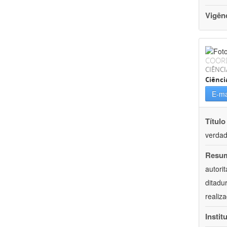
Vigên
COOR
CIÊNC
Ciênci
E-ma
Título
verdad
Resu
autori
ditadu
realiz
Instit