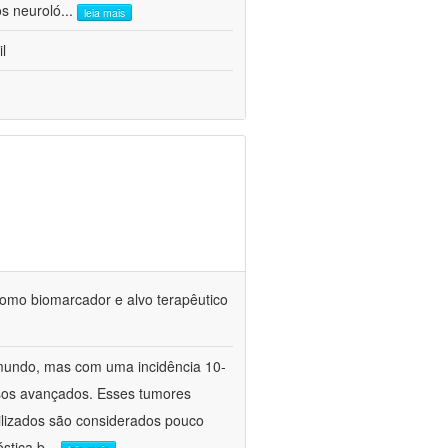
os neuroló
...
leia mais
l
 como biomarcador e alvo terapêutico
 mundo, mas com uma incidência 10-
asos avançados. Esses tumores
lizados são considerados pouco
stica b
...