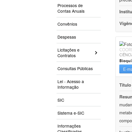
Processos de
Contas Anuais
Instit
Vigên
Convênios
Despesas
COOR
Licitações e
CIÊNCI
Contratos
Bioqu
Consultas Públicas
E-ma
Lei - Acesso a
Título
Informação
Resu
SIC
mudanç
metabó
Sistema e-SIC
compor
Informações
Classificadas