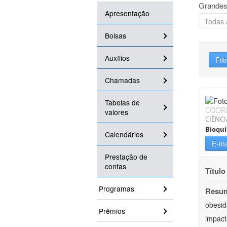
Grandes
Apresentação
Bolsas
Auxílios
Filt
Chamadas
Tabelas de
COOR
valores
CIÊNCI
Bioqu
Calendários
E-ma
Prestação de
contas
Título
Programas
Resu
obesid
Prêmios
impact