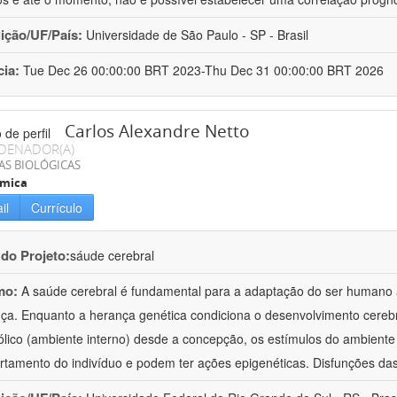
uição/UF/País:
Universidade de São Paulo - SP - Brasil
cia:
Tue Dec 26 00:00:00 BRT 2023-Thu Dec 31 00:00:00 BRT 2026
Carlos Alexandre Netto
DENADOR(A)
AS BIOLÓGICAS
ímica
il
Currículo
 do Projeto:
sáude cerebral
mo:
A saúde cerebral é fundamental para a adaptação do ser humano
a. Enquanto a herança genética condiciona o desenvolvimento cerebra
lico (ambiente interno) desde a concepção, os estímulos do ambiente 
tamento do indivíduo e podem ter ações epigenéticas. Disfunções das