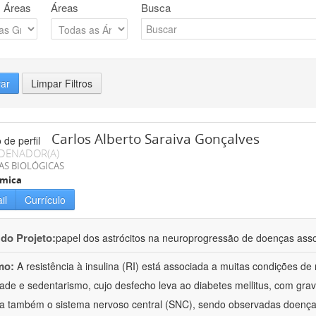
 Áreas
Áreas
Busca
rar
Limpar Filtros
Carlos Alberto Saraiva Gonçalves
DENADOR(A)
AS BIOLÓGICAS
ímica
il
Currículo
 do Projeto:
papel dos astrócitos na neuroprogressão de doenças assoc
mo:
A resistência à insulina (RI) está associada a muitas condições d
ade e sedentarismo, cujo desfecho leva ao diabetes mellitus, com gra
a também o sistema nervoso central (SNC), sendo observadas doenças