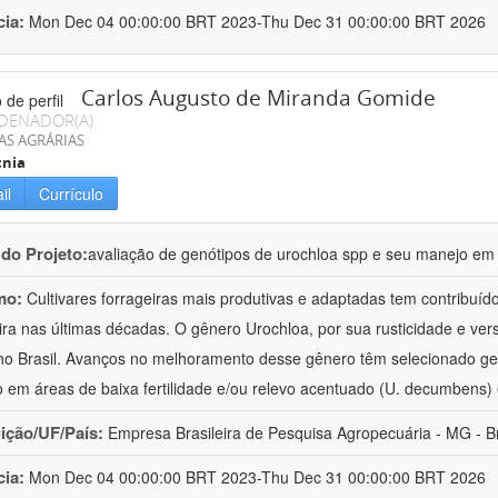
cia:
Mon Dec 04 00:00:00 BRT 2023-Thu Dec 31 00:00:00 BRT 2026
Carlos Augusto de Miranda Gomide
DENADOR(A)
AS AGRÁRIAS
cnia
il
Currículo
 do Projeto:
avaliação de genótipos de urochloa spp e seu manejo em
mo:
Cultivares forrageiras mais produtivas e adaptadas tem contribuí
eira nas últimas décadas. O gênero Urochloa, por sua rusticidade e vers
no Brasil. Avanços no melhoramento desse gênero têm selecionado ge
o em áreas de baixa fertilidade e/ou relevo acentuado (U. decumbens)
uição/UF/País:
Empresa Brasileira de Pesquisa Agropecuária - MG - Br
cia:
Mon Dec 04 00:00:00 BRT 2023-Thu Dec 31 00:00:00 BRT 2026