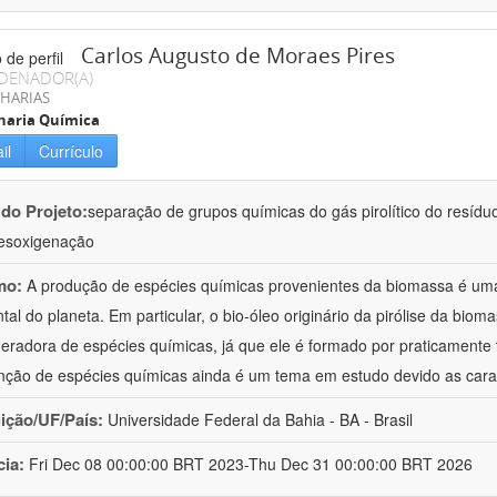
Carlos Augusto de Moraes Pires
DENADOR(A)
HARIAS
haria Química
il
Currículo
 do Projeto:
separação de grupos químicas do gás pirolítico do resídu
esoxigenação
mo:
A produção de espécies químicas provenientes da biomassa é uma
tal do planeta. Em particular, o bio-óleo originário da pirólise da bio
geradora de espécies químicas, já que ele é formado por praticamente
nção de espécies químicas ainda é um tema em estudo devido as cara
uição/UF/País:
Universidade Federal da Bahia - BA - Brasil
cia:
Fri Dec 08 00:00:00 BRT 2023-Thu Dec 31 00:00:00 BRT 2026