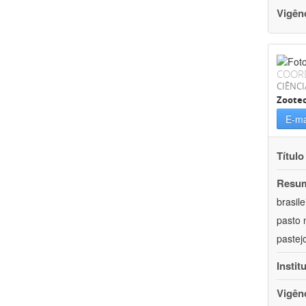
Vigên
COOR
CIÊNCI
Zoote
E-ma
Título
Resu
brasil
pasto 
pastej
Instit
Vigên