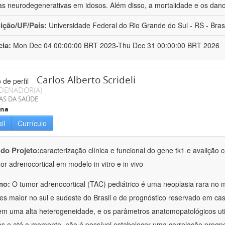
s neurodegenerativas em idosos. Além disso, a mortalidade e os dan
uição/UF/País:
Universidade Federal do Rio Grande do Sul - RS - Brasi
cia:
Mon Dec 04 00:00:00 BRT 2023-Thu Dec 31 00:00:00 BRT 2026
Carlos Alberto Scrideli
DENADOR(A)
AS DA SAÚDE
ina
il
Currículo
 do Projeto:
caracterização clínica e funcional do gene tk1 e avalição
or adrenocortical em modelo in vitro e in vivo
mo:
O tumor adrenocortical (TAC) pediátrico é uma neoplasia rara no
es maior no sul e sudeste do Brasil e de prognóstico reservado em c
m uma alta heterogeneidade, e os parâmetros anatomopatológicos uti
os e até o momento, não é possível estabelecer uma correlação prognó