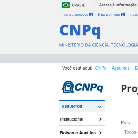
Acesso à informação
BRASIL
Ir para o conteúdo
1
Ir para o menu
2
Ir pa
CNPq
MINISTÉRIO DA CIÊNCIA, TECNOLOGI
Você está aqui:
CNPq
Assuntos
B
Pro
ASSUNTOS
Institucional
País
Bolsas e Auxílios