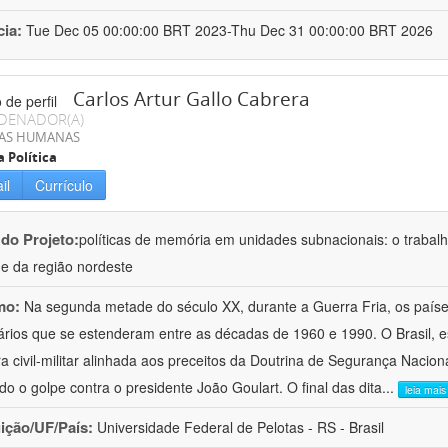
cia:
Tue Dec 05 00:00:00 BRT 2023-Thu Dec 31 00:00:00 BRT 2026
Carlos Artur Gallo Cabrera
DENADOR(A)
IAS HUMANAS
a Política
il
Currículo
 do Projeto:
políticas de memória em unidades subnacionais: o trabal
e da região nordeste
mo:
Na segunda metade do século XX, durante a Guerra Fria, os país
tários que se estenderam entre as décadas de 1960 e 1990. O Brasil, 
ra civil-militar alinhada aos preceitos da Doutrina de Segurança Nacion
ado o golpe contra o presidente João Goulart. O final das dita
...
leia mais
uição/UF/País:
Universidade Federal de Pelotas - RS - Brasil