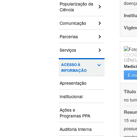
doença
Popularização da
Ciência
Instit
Comunicação
Vigên
Parcerias
Serviços
COOR
CIÊNCI
ACESSO À
Medic
INFORMAÇÃO
E-ma
Apresentação
Título
Institucional
no tum
Ações e
Resu
Programas PPA
15 vez
possue
Auditoria Interna
precis