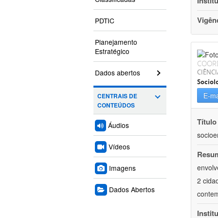
Instit
Vigên
PDTIC
Planejamento
Estratégico
COOR
Dados abertos
CIÊNC
Sociol
E-ma
CENTRAIS DE
CONTEÚDOS
Título
Áudios
socioe
Vídeos
Resu
envolv
Imagens
2 cida
Dados Abertos
contem
Instit