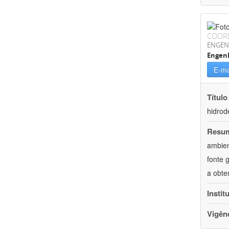
COOR
ENGEN
Engen
E-ma
Título
hidrod
Resu
ambien
fonte 
a obte
Instit
Vigên