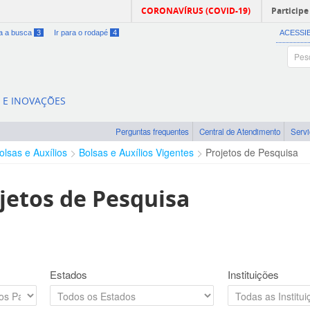
CORONAVÍRUS (COVID-19)
Participe
ra a busca
3
Ir para o rodapé
4
ACESSI
A E INOVAÇÕES
Perguntas frequentes
Central de Atendimento
Serv
olsas e Auxílios
Bolsas e Auxílios Vigentes
Projetos de Pesquisa
jetos de Pesquisa
Estados
Instituições