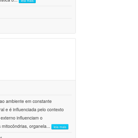
leia mais
 ao ambiente em constante
l e é influenciada pelo contexto
externo influenciam o
 mitocôndrias, organela
...
leia mais