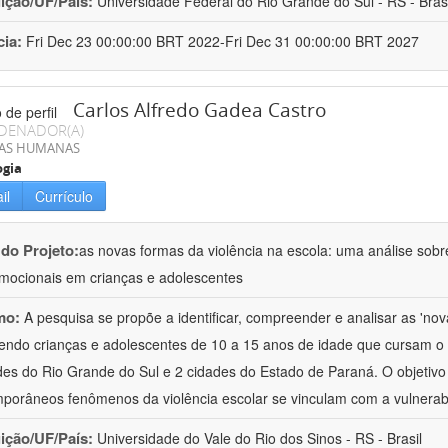
uição/UF/País:
Universidade Federal do Rio Grande do Sul - RS - Brasi
cia:
Fri Dec 23 00:00:00 BRT 2022-Fri Dec 31 00:00:00 BRT 2027
Carlos Alfredo Gadea Castro
DENADOR(A)
IAS HUMANAS
ogia
il
Currículo
 do Projeto:
as novas formas da violência na escola: uma análise sobre
mocionais em crianças e adolescentes
mo:
A pesquisa se propõe a identificar, compreender e analisar as 'nov
endo crianças e adolescentes de 10 a 15 anos de idade que cursam 
des do Rio Grande do Sul e 2 cidades do Estado de Paraná. O objeti
porâneos fenômenos da violência escolar se vinculam com a vulnerab
uição/UF/País:
Universidade do Vale do Rio dos Sinos - RS - Brasil