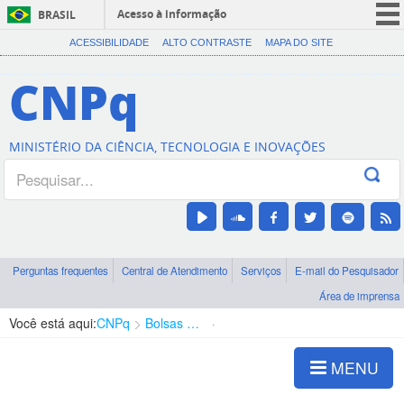
Acesso à informação
BRASIL
CORONAVÍRUS (COVID-19)
ACESSIBILIDADE
ALTO CONTRASTE
MAPA DO SITE
Participe
CNPq
Serviços
Legislação
MINISTÉRIO DA CIÊNCIA, TECNOLOGIA E INOVAÇÕES
Canais
Perguntas frequentes
Central de Atendimento
Serviços
E-mail do Pesquisador
Área de imprensa
Você está aqui:
CNPq
Bolsas e Auxílios Vigentes
Projetos de Pesquisa
MENU