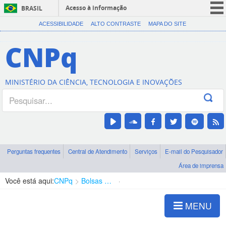
Acesso à informação
BRASIL
CORONAVÍRUS (COVID-19)
ACESSIBILIDADE
ALTO CONTRASTE
MAPA DO SITE
Participe
CNPq
Serviços
Legislação
MINISTÉRIO DA CIÊNCIA, TECNOLOGIA E INOVAÇÕES
Canais
Perguntas frequentes
Central de Atendimento
Serviços
E-mail do Pesquisador
Área de imprensa
Você está aqui:
CNPq
Bolsas e Auxílios Vigentes
Projetos de Pesquisa
MENU