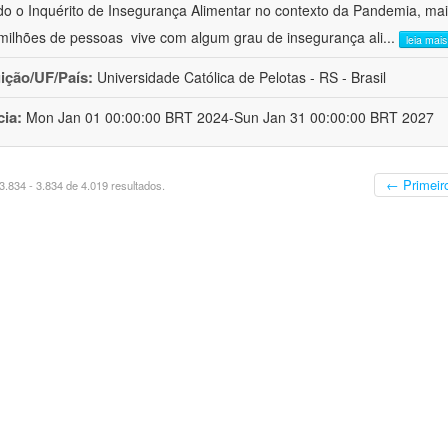
o o Inquérito de Insegurança Alimentar no contexto da Pandemia, mai
milhões de pessoas  vive com algum grau de insegurança ali
...
leia mais
uição/UF/País:
Universidade Católica de Pelotas - RS - Brasil
cia:
Mon Jan 01 00:00:00 BRT 2024-Sun Jan 31 00:00:00 BRT 2027
← Primeir
.834 - 3.834 de 4.019 resultados.