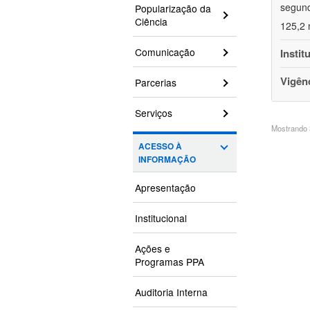
segund
Popularização da
Ciência
125,2 
Comunicação
Instit
Vigên
Parcerias
Serviços
Mostrando 3
ACESSO À
INFORMAÇÃO
Apresentação
Institucional
Ações e
Programas PPA
Auditoria Interna