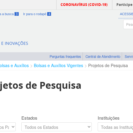
CORONAVÍRUS (COVID-19)
Participe
ra a busca
3
Ir para o rodapé
4
ACESSI
A E INOVAÇÕES
Perguntas frequentes
Central de Atendimento
Serv
olsas e Auxílios
Bolsas e Auxílios Vigentes
Projetos de Pesquisa
jetos de Pesquisa
Estados
Instituições