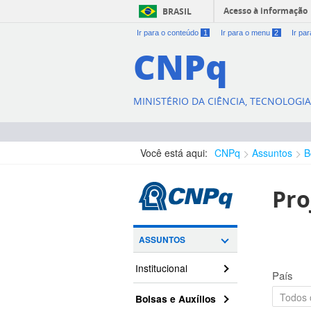
Acesso à informação
BRASIL
Ir para o conteúdo
1
Ir para o menu
2
Ir pa
CNPq
MINISTÉRIO DA CIÊNCIA, TECNOLOGI
Você está aqui:
CNPq
Assuntos
B
Pro
ASSUNTOS
Institucional
País
Bolsas e Auxílios