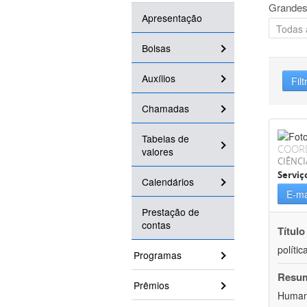
Grandes
Apresentação
Bolsas
Auxílios
Filt
Chamadas
Tabelas de
COOR
valores
CIÊNCI
Serviç
Calendários
E-ma
Prestação de
contas
Título
políti
Programas
Resu
Prêmios
Humano