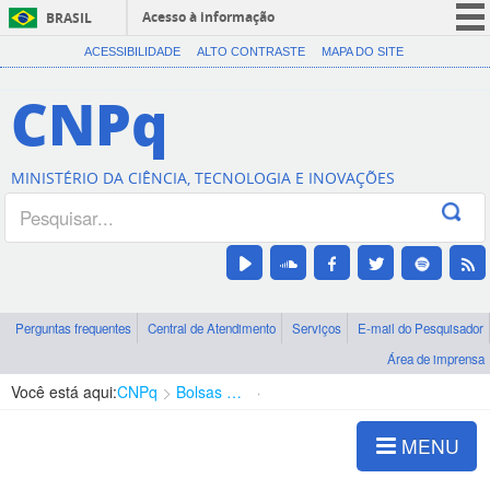
Acesso à informação
BRASIL
CORONAVÍRUS (COVID-19)
ACESSIBILIDADE
ALTO CONTRASTE
MAPA DO SITE
Participe
CNPq
Serviços
Legislação
MINISTÉRIO DA CIÊNCIA, TECNOLOGIA E INOVAÇÕES
Canais
Perguntas frequentes
Central de Atendimento
Serviços
E-mail do Pesquisador
Área de imprensa
Você está aqui:
CNPq
Bolsas e Auxílios Vigentes
Projetos de Pesquisa
MENU