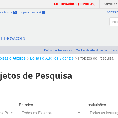
CORONAVÍRUS (COVID-19)
Participe
ra a busca
3
Ir para o rodapé
4
ACESSI
A E INOVAÇÕES
Perguntas frequentes
Central de Atendimento
Serv
olsas e Auxílios
Bolsas e Auxílios Vigentes
Projetos de Pesquisa
jetos de Pesquisa
Estados
Instituições