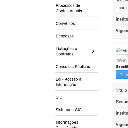
Processos de
limoei
Contas Anuais
Instit
Convênios
Vigên
Despesas
Licitações e
Contratos
COOR
CIÊNCI
Consultas Públicas
Geociê
E-ma
Lei - Acesso a
Informação
Título
SIC
Resu
Sistema e-SIC
Instit
Informações
Vigên
Classificadas