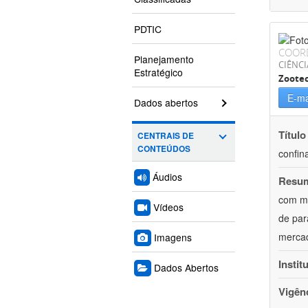
PDTIC
COOR
Planejamento
CIÊNCI
Estratégico
Zoote
E-ma
Dados abertos
Título
CENTRAIS DE
CONTEÚDOS
confin
Áudios
Resu
com mú
Vídeos
de par
mercad
Imagens
Instit
Dados Abertos
Vigên