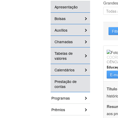
Grandes
Apresentação
Bolsas
Auxílios
Filt
Chamadas
Tabelas de
COOR
valores
CIÊNC
Educa
Calendários
E-ma
Prestação de
contas
Título
históri
Programas
Resu
Prêmios
aos pr