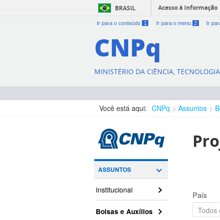
Acesso à informação
BRASIL
Ir para o conteúdo
1
Ir para o menu
2
Ir pa
CNPq
MINISTÉRIO DA CIÊNCIA, TECNOLOGI
Você está aqui:
CNPq
Assuntos
B
Pro
ASSUNTOS
Institucional
País
Bolsas e Auxílios