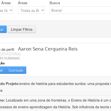
 Áreas
Áreas
Busca
rar
Limpar Filtros
Aaron Sena Cerqueira Reis
DENADOR(A)
IAS HUMANAS
ção
il
Currículo
 do Projeto:
ensino de história para estudantes surdos: uma proposta i
ca
mo:
Localizado em uma zona de fronteiras, o Ensino de História é um
ocessos de ensino-aprendizagem da História. Sob influência da teoria d