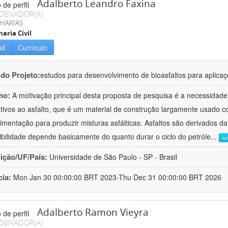
Adalberto Leandro Faxina
DENADOR(A)
HARIAS
aria Civil
il
Currículo
 do Projeto:
estudos para desenvolvimento de bioasfaltos para aplic
mo:
A motivação principal desta proposta de pesquisa é a necessidade
ativos ao asfalto, que é um material de construção largamente usado 
imentação para produzir misturas asfálticas. Asfaltos são derivados da
ibilidade depende basicamente do quanto durar o ciclo do petróle
...
le
uição/UF/País:
Universidade de São Paulo - SP - Brasil
cia:
Mon Jan 30 00:00:00 BRT 2023-Thu Dec 31 00:00:00 BRT 2026
Adalberto Ramon Vieyra
DENADOR(A)