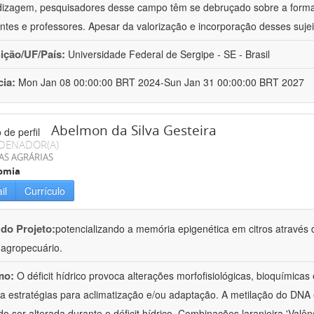
izagem, pesquisadores desse campo têm se debruçado sobre a formaç
ntes e professores. Apesar da valorização e incorporação desses sujei
uição/UF/País:
Universidade Federal de Sergipe - SE - Brasil
cia:
Mon Jan 08 00:00:00 BRT 2024-Sun Jan 31 00:00:00 BRT 2027
Abelmon da Silva Gesteira
DENADOR(A)
AS AGRÁRIAS
omia
il
Currículo
 do Projeto:
potencializando a memória epigenética em citros através d
o agropecuário.
mo:
O déficit hídrico provoca alterações morfofisiológicas, bioquímica
 a estratégias para aclimatização e/ou adaptação. A metilação do DNA 
o ser alterada durante o déficit hídrico. Combinações laranjeira 'Valên