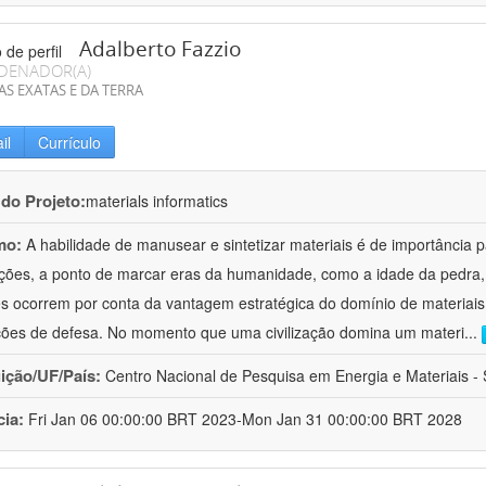
Adalberto Fazzio
DENADOR(A)
AS EXATAS E DA TERRA
il
Currículo
 do Projeto:
materials informatics
mo:
A habilidade de manusear e sintetizar materiais é de importância 
zações, a ponto de marcar eras da humanidade, como a idade da pedra, 
es ocorrem por conta da vantagem estratégica do domínio de materiais,
ções de defesa. No momento que uma civilização domina um materi
...
uição/UF/País:
Centro Nacional de Pesquisa em Energia e Materiais - S
cia:
Fri Jan 06 00:00:00 BRT 2023-Mon Jan 31 00:00:00 BRT 2028