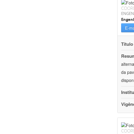
COOR
ENGEN
Engenh
E-ma
Título
Resu
altern
da pav
dispon
Instit
Vigên
COOR