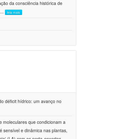
ão da consciência histórica de
...
leia mais
o déficit hídrico: um avanço no
s e moleculares que condicionam a
é sensível e dinâmica nas plantas,
cia' (LA) com os porta-enxertos