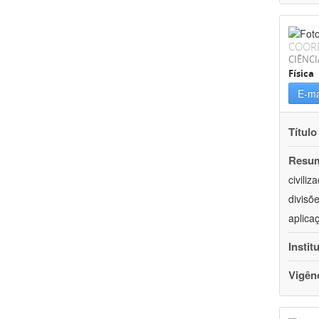
COOR
CIÊNCI
Física
E-ma
Título
Resu
civili
divisõ
aplica
Instit
Vigên