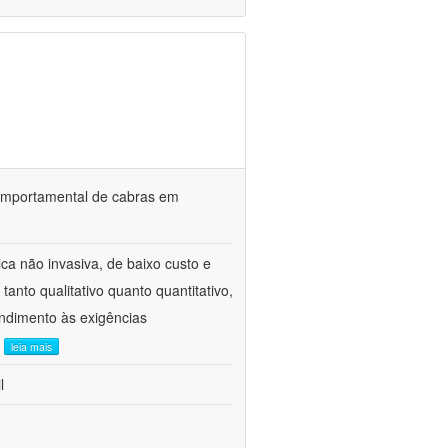
o comportamental de cabras em
ca não invasiva, de baixo custo e
tanto qualitativo quanto quantitativo,
ndimento às exigências
.
leia mais
l