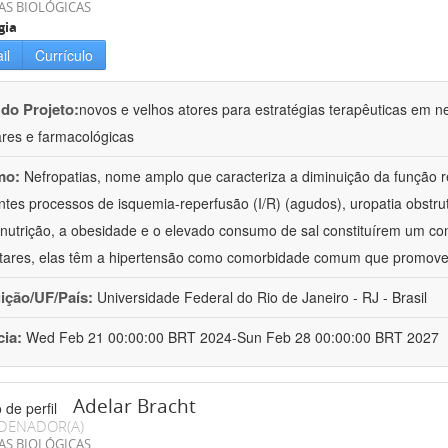
AS BIOLÓGICAS
gia
il
Currículo
 do Projeto:
novos e velhos atores para estratégias terapêuticas em nef
ares e farmacológicas
mo:
Nefropatias, nome amplo que caracteriza a diminuição da função r
ntes processos de isquemia-reperfusão (I/R) (agudos), uropatia obstrut
nutrição, a obesidade e o elevado consumo de sal constituírem um con
tares, elas têm a hipertensão como comorbidade comum que promov
uição/UF/País:
Universidade Federal do Rio de Janeiro - RJ - Brasil
cia:
Wed Feb 21 00:00:00 BRT 2024-Sun Feb 28 00:00:00 BRT 2027
Adelar Bracht
DENADOR(A)
AS BIOLÓGICAS