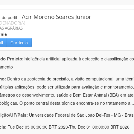
Acir Moreno Soares Junior
DENADOR(A)
AS AGRÁRIAS
cnia
il
Currículo
 do Projeto:
inteligência artificial aplicada à detecção e classificaçã
amento
mo:
Dentro da zootecnia de precisão, a visão computacional, uma técni
ltiplas aplicações, pode ser utilizada para avaliação e monitoramento, 
âmetros de desenvolvimento, saúde e Bem Estar Animal (BEA) em ate
ológicas. O ponto central desta técnica encontra-se no tratamento a
..
uição/UF/País:
Universidade Federal de São João Del-Rei - MG - Brasi
cia:
Tue Dec 05 00:00:00 BRT 2023-Thu Dec 31 00:00:00 BRT 2026