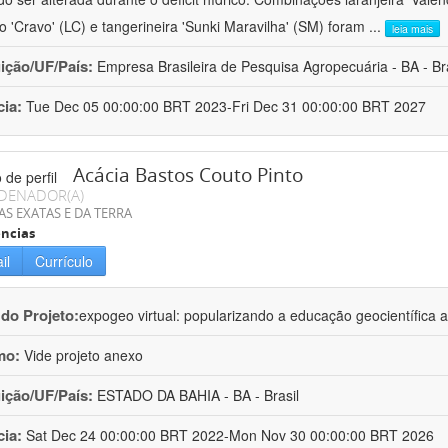
ro 'Cravo' (LC) e tangerineira 'Sunki Maravilha' (SM) foram
...
leia mais
uição/UF/País:
Empresa Brasileira de Pesquisa Agropecuária - BA - Bra
cia:
Tue Dec 05 00:00:00 BRT 2023-Fri Dec 31 00:00:00 BRT 2027
Acácia Bastos Couto Pinto
DENADOR(A)
AS EXATAS E DA TERRA
ncias
il
Currículo
 do Projeto:
expogeo virtual: popularizando a educação geocientífica a
mo:
Vide projeto anexo
uição/UF/País:
ESTADO DA BAHIA - BA - Brasil
cia:
Sat Dec 24 00:00:00 BRT 2022-Mon Nov 30 00:00:00 BRT 2026