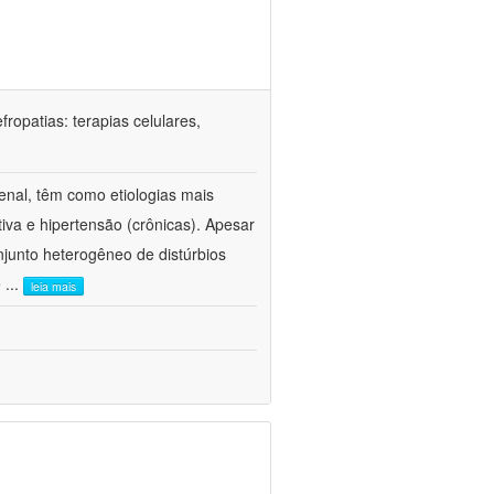
ropatias: terapias celulares,
enal, têm como etiologias mais
iva e hipertensão (crônicas). Apesar
junto heterogêneo de distúrbios
e
...
leia mais