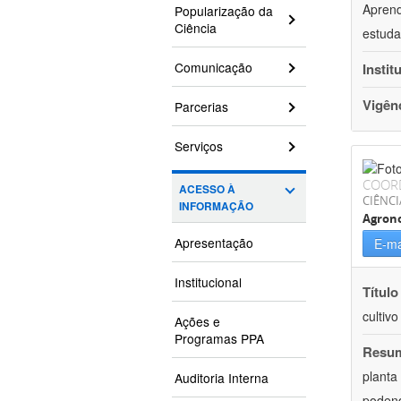
Aprend
Popularização da
Ciência
estuda
Comunicação
Instit
Vigên
Parcerias
Serviços
COOR
ACESSO À
CIÊNCI
INFORMAÇÃO
Agron
Apresentação
E-ma
Institucional
Título
cultiv
Ações e
Programas PPA
Resu
planta
Auditoria Interna
podend