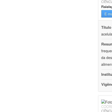
CIÊNCI
Fisiolo
E-ma
Título
acelul
Resu
freque
da des
alimen
Instit
Vigên
COOR
CIÊNCI