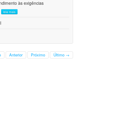
ndimento às exigências
.
leia mais
l
o
Anterior
Próximo
Último →