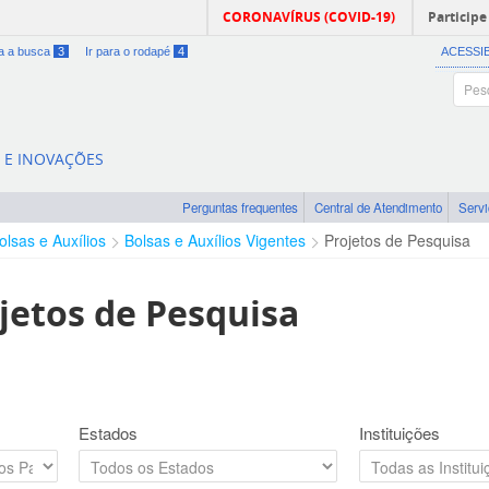
CORONAVÍRUS (COVID-19)
Participe
ra a busca
3
Ir para o rodapé
4
ACESSI
A E INOVAÇÕES
Perguntas frequentes
Central de Atendimento
Serv
olsas e Auxílios
Bolsas e Auxílios Vigentes
Projetos de Pesquisa
jetos de Pesquisa
Estados
Instituições