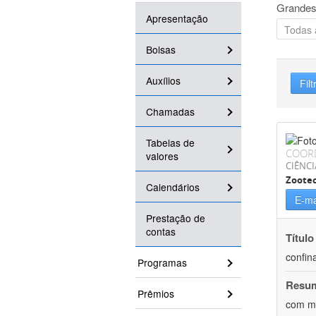
Grandes
Apresentação
Bolsas
Auxílios
Filt
Chamadas
Tabelas de
COOR
valores
CIÊNCI
Zoote
Calendários
E-ma
Prestação de
contas
Título
confin
Programas
Resu
Prêmios
com mú