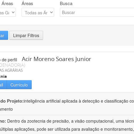
 Áreas
Áreas
Busca
rar
Limpar Filtros
Acir Moreno Soares Junior
DENADOR(A)
AS AGRÁRIAS
cnia
il
Currículo
 do Projeto:
inteligência artificial aplicada à detecção e classificaçã
amento
mo:
Dentro da zootecnia de precisão, a visão computacional, uma técni
ltiplas aplicações, pode ser utilizada para avaliação e monitoramento, 