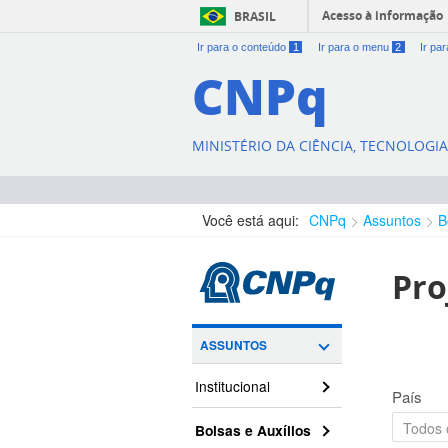
Acesso à informação
BRASIL
Ir para o conteúdo
1
Ir para o menu
2
Ir pa
CNPq
MINISTÉRIO DA CIÊNCIA, TECNOLOGI
Você está aqui:
CNPq
Assuntos
B
Pro
ASSUNTOS
Institucional
País
Bolsas e Auxílios