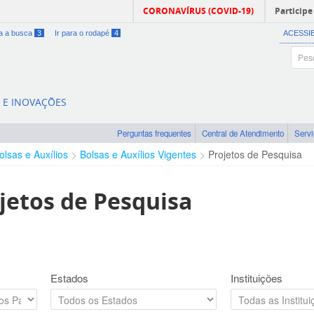
CORONAVÍRUS (COVID-19)
Participe
ra a busca
3
Ir para o rodapé
4
ACESSI
A E INOVAÇÕES
Perguntas frequentes
Central de Atendimento
Serv
olsas e Auxílios
Bolsas e Auxílios Vigentes
Projetos de Pesquisa
jetos de Pesquisa
Estados
Instituições