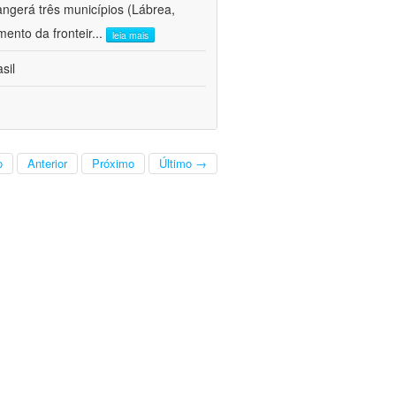
ngerá três municípios (Lábrea,
ento da fronteir
...
leia mais
sil
o
Anterior
Próximo
Último →