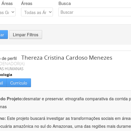
 Áreas
Áreas
Busca
rar
Limpar Filtros
Thereza Cristina Cardoso Menezes
DENADOR(A)
IAS HUMANAS
ologia
il
Currículo
 do Projeto:
desmatar e preservar. etnografia comparativa da corrida pe
nas
mo:
Este projeto buscará investigar as transformações sociais em área
cuária amazônica no sul do Amazonas, uma das regiões mais durament