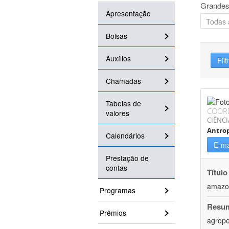
Grandes
Apresentação
Bolsas
Auxílios
Filt
Chamadas
Tabelas de
COOR
valores
CIÊNC
Antrop
Calendários
E-ma
Prestação de
contas
Título
amazo
Programas
Resu
Prêmios
agrope