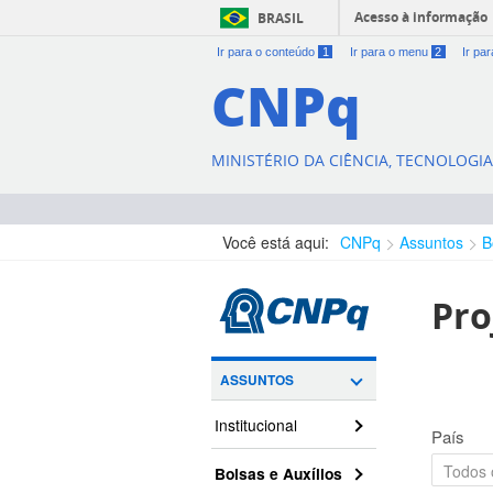
Acesso à informação
BRASIL
Ir para o conteúdo
1
Ir para o menu
2
Ir pa
CNPq
MINISTÉRIO DA CIÊNCIA, TECNOLOGI
Você está aqui:
CNPq
Assuntos
B
Pro
ASSUNTOS
Institucional
País
Bolsas e Auxílios