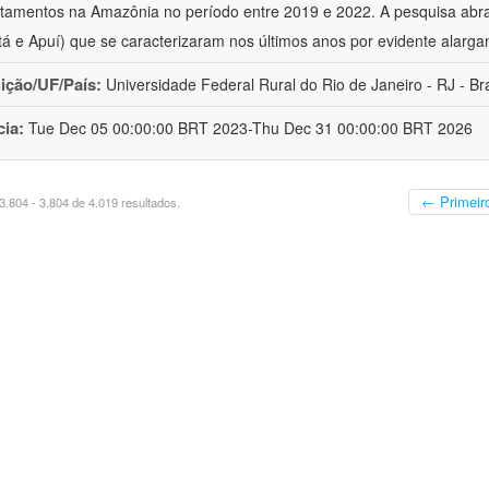
amentos na Amazônia no período entre 2019 e 2022. A pesquisa abra
á e Apuí) que se caracterizaram nos últimos anos por evidente alargam
uição/UF/País:
Universidade Federal Rural do Rio de Janeiro - RJ - Bra
cia:
Tue Dec 05 00:00:00 BRT 2023-Thu Dec 31 00:00:00 BRT 2026
← Primeir
.804 - 3.804 de 4.019 resultados.