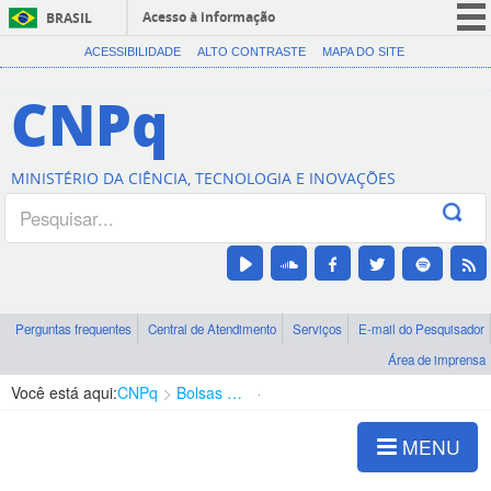
Acesso à informação
BRASIL
CORONAVÍRUS (COVID-19)
ACESSIBILIDADE
ALTO CONTRASTE
MAPA DO SITE
Participe
CNPq
Serviços
Legislação
MINISTÉRIO DA CIÊNCIA, TECNOLOGIA E INOVAÇÕES
Canais
Perguntas frequentes
Central de Atendimento
Serviços
E-mail do Pesquisador
Área de imprensa
Você está aqui:
CNPq
Bolsas e Auxílios Vigentes
Projetos de Pesquisa
MENU