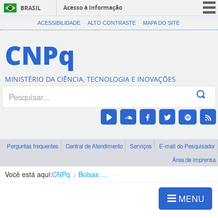
Acesso à informação
BRASIL
CORONAVÍRUS (COVID-19)
ACESSIBILIDADE
ALTO CONTRASTE
MAPA DO SITE
Participe
CNPq
Serviços
Legislação
MINISTÉRIO DA CIÊNCIA, TECNOLOGIA E INOVAÇÕES
Canais
Perguntas frequentes
Central de Atendimento
Serviços
E-mail do Pesquisador
Área de imprensa
Você está aqui:
CNPq
Bolsas e Auxílios Vigentes
Projetos de Pesquisa
MENU