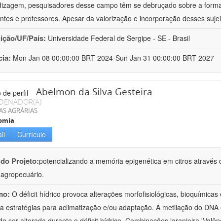
izagem, pesquisadores desse campo têm se debruçado sobre a formaç
ntes e professores. Apesar da valorização e incorporação desses sujei
uição/UF/País:
Universidade Federal de Sergipe - SE - Brasil
cia:
Mon Jan 08 00:00:00 BRT 2024-Sun Jan 31 00:00:00 BRT 2027
Abelmon da Silva Gesteira
DENADOR(A)
AS AGRÁRIAS
omia
il
Currículo
 do Projeto:
potencializando a memória epigenética em citros através d
o agropecuário.
mo:
O déficit hídrico provoca alterações morfofisiológicas, bioquímica
 a estratégias para aclimatização e/ou adaptação. A metilação do DNA 
o ser alterada durante o déficit hídrico. Combinações laranjeira 'Valên