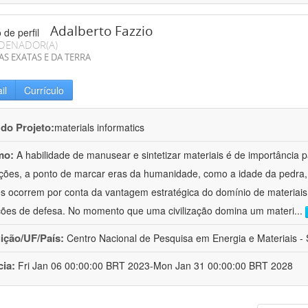
Adalberto Fazzio
DENADOR(A)
AS EXATAS E DA TERRA
il
Currículo
 do Projeto:
materials informatics
mo:
A habilidade de manusear e sintetizar materiais é de importância 
zações, a ponto de marcar eras da humanidade, como a idade da pedra, 
es ocorrem por conta da vantagem estratégica do domínio de materiais,
ções de defesa. No momento que uma civilização domina um materi
...
uição/UF/País:
Centro Nacional de Pesquisa em Energia e Materiais - S
cia:
Fri Jan 06 00:00:00 BRT 2023-Mon Jan 31 00:00:00 BRT 2028