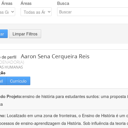
 Áreas
Áreas
Busca
rar
Limpar Filtros
Aaron Sena Cerqueira Reis
DENADOR(A)
IAS HUMANAS
ção
il
Currículo
 do Projeto:
ensino de história para estudantes surdos: uma proposta i
ca
mo:
Localizado em uma zona de fronteiras, o Ensino de História é um
ocessos de ensino-aprendizagem da História. Sob influência da teoria d