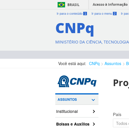
Acesso à informação
BRASIL
Ir para o conteúdo
1
Ir para o menu
2
Ir pa
CNPq
MINISTÉRIO DA CIÊNCIA, TECNOLOGI
Você está aqui:
CNPq
Assuntos
B
Pro
ASSUNTOS
Institucional
País
Bolsas e Auxílios