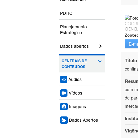
PDTIC
COOR
Planejamento
CIÊNCI
Estratégico
Zoote
E-ma
Dados abertos
Título
CENTRAIS DE
CONTEÚDOS
confin
Áudios
Resu
com mú
Vídeos
de par
mercad
Imagens
Instit
Dados Abertos
Vigên