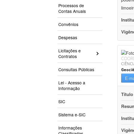
Processos de
limoei
Contas Anuais
Instit
Convênios
Vigên
Despesas
Licitações e
Contratos
COOR
CIÊNCI
Consultas Públicas
Geociê
E-ma
Lei - Acesso a
Informação
Título
SIC
Resu
Sistema e-SIC
Instit
Informações
Vigên
Classificadas