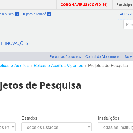
CORONAVÍRUS (COVID-19)
Participe
ra a busca
3
Ir para o rodapé
4
ACESSI
A E INOVAÇÕES
Perguntas frequentes
Central de Atendimento
Serv
olsas e Auxílios
Bolsas e Auxílios Vigentes
Projetos de Pesquisa
jetos de Pesquisa
Estados
Instituições