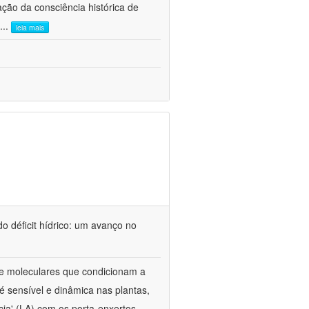
ão da consciência histórica de
...
leia mais
o déficit hídrico: um avanço no
s e moleculares que condicionam a
é sensível e dinâmica nas plantas,
cia' (LA) com os porta-enxertos