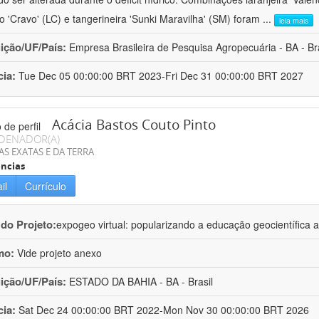
ro 'Cravo' (LC) e tangerineira 'Sunki Maravilha' (SM) foram
...
leia mais
uição/UF/País:
Empresa Brasileira de Pesquisa Agropecuária - BA - Bra
cia:
Tue Dec 05 00:00:00 BRT 2023-Fri Dec 31 00:00:00 BRT 2027
Acácia Bastos Couto Pinto
DENADOR(A)
AS EXATAS E DA TERRA
ncias
il
Currículo
 do Projeto:
expogeo virtual: popularizando a educação geocientífica a
mo:
Vide projeto anexo
uição/UF/País:
ESTADO DA BAHIA - BA - Brasil
cia:
Sat Dec 24 00:00:00 BRT 2022-Mon Nov 30 00:00:00 BRT 2026