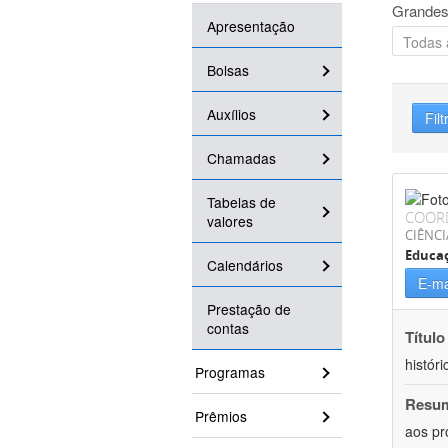
Grandes
Apresentação
Bolsas
Auxílios
Filt
Chamadas
Tabelas de
COOR
valores
CIÊNC
Educa
Calendários
E-ma
Prestação de
contas
Título
históri
Programas
Resu
Prêmios
aos pr