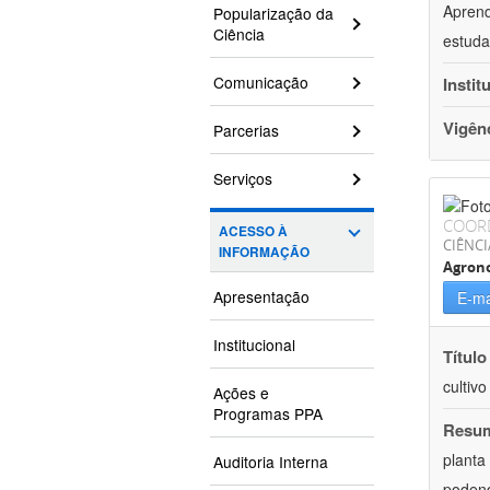
Aprend
Popularização da
Ciência
estuda
Comunicação
Instit
Vigên
Parcerias
Serviços
COOR
ACESSO À
CIÊNCI
INFORMAÇÃO
Agron
Apresentação
E-ma
Institucional
Título
cultiv
Ações e
Programas PPA
Resu
planta
Auditoria Interna
podend