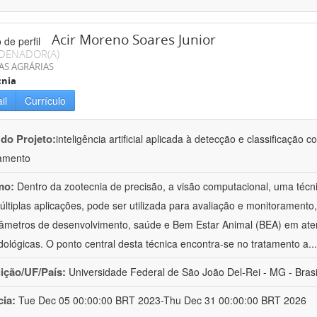
Acir Moreno Soares Junior
DENADOR(A)
AS AGRÁRIAS
cnia
il
Currículo
 do Projeto:
inteligência artificial aplicada à detecção e classificaçã
amento
mo:
Dentro da zootecnia de precisão, a visão computacional, uma técni
ltiplas aplicações, pode ser utilizada para avaliação e monitoramento, 
âmetros de desenvolvimento, saúde e Bem Estar Animal (BEA) em ate
ológicas. O ponto central desta técnica encontra-se no tratamento a
..
uição/UF/País:
Universidade Federal de São João Del-Rei - MG - Brasi
cia:
Tue Dec 05 00:00:00 BRT 2023-Thu Dec 31 00:00:00 BRT 2026