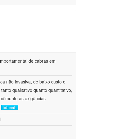
o comportamental de cabras em
ca não invasiva, de baixo custo e
tanto qualitativo quanto quantitativo,
ndimento às exigências
.
leia mais
l