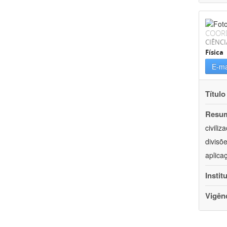
COOR
CIÊNCI
Física
E-ma
Título
Resu
civili
divisõ
aplica
Instit
Vigên