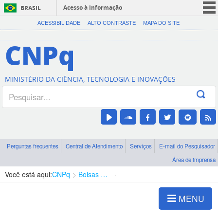
Acesso à informação
BRASIL
CORONAVÍRUS (COVID-19)
ACESSIBILIDADE
ALTO CONTRASTE
MAPA DO SITE
Participe
CNPq
Serviços
Legislação
MINISTÉRIO DA CIÊNCIA, TECNOLOGIA E INOVAÇÕES
Canais
Perguntas frequentes
Central de Atendimento
Serviços
E-mail do Pesquisador
Área de imprensa
Você está aqui:
CNPq
Bolsas e Auxílios Vigentes
Projetos de Pesquisa
MENU