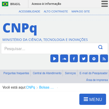
Acesso à informação
BRASIL
CORONAVÍRUS (COVID-19)
ACESSIBILIDADE
ALTO CONTRASTE
MAPA DO SITE
Participe
CNPq
Serviços
Legislação
MINISTÉRIO DA CIÊNCIA, TECNOLOGIA E INOVAÇÕES
Canais
Perguntas frequentes
Central de Atendimento
Serviços
E-mail do Pesquisador
Área de imprensa
Você está aqui:
CNPq
Bolsas e Auxílios Vigentes
Projetos de Pesquisa
MENU