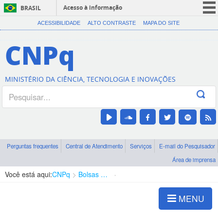
Acesso à informação
BRASIL
CORONAVÍRUS (COVID-19)
ACESSIBILIDADE
ALTO CONTRASTE
MAPA DO SITE
Participe
CNPq
Serviços
Legislação
MINISTÉRIO DA CIÊNCIA, TECNOLOGIA E INOVAÇÕES
Canais
Perguntas frequentes
Central de Atendimento
Serviços
E-mail do Pesquisador
Área de imprensa
Você está aqui:
CNPq
Bolsas e Auxílios Vigentes
Projetos de Pesquisa
MENU