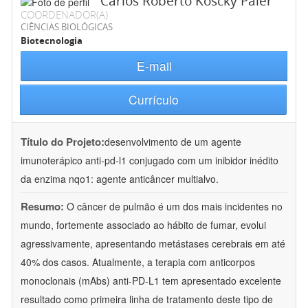
Carlos Roberto Koscky Paier
COORDENADOR(A)
CIÊNCIAS BIOLÓGICAS
Biotecnologia
E-mail
Currículo
Título do Projeto:
desenvolvimento de um agente
imunoterápico anti-pd-l1 conjugado com um inibidor inédito
da enzima nqo1: agente anticâncer multialvo.
Resumo:
O câncer de pulmão é um dos mais incidentes no
mundo, fortemente associado ao hábito de fumar, evolui
agressivamente, apresentando metástases cerebrais em até
40% dos casos. Atualmente, a terapia com anticorpos
monoclonais (mAbs) anti-PD-L1 tem apresentado excelente
resultado como primeira linha de tratamento deste tipo de