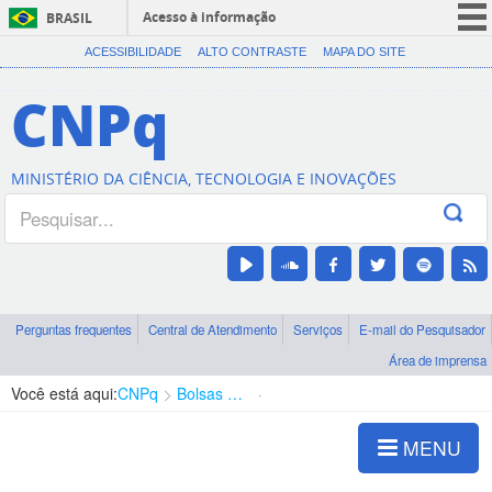
Acesso à informação
BRASIL
CORONAVÍRUS (COVID-19)
ACESSIBILIDADE
ALTO CONTRASTE
MAPA DO SITE
Participe
CNPq
Serviços
Legislação
MINISTÉRIO DA CIÊNCIA, TECNOLOGIA E INOVAÇÕES
Canais
Perguntas frequentes
Central de Atendimento
Serviços
E-mail do Pesquisador
Área de imprensa
Você está aqui:
CNPq
Bolsas e Auxílios Vigentes
Projetos de Pesquisa
MENU