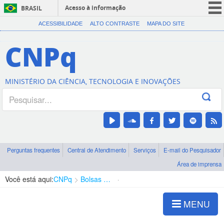
Acesso à informação
BRASIL
CORONAVÍRUS (COVID-19)
ACESSIBILIDADE
ALTO CONTRASTE
MAPA DO SITE
Participe
CNPq
Serviços
Legislação
MINISTÉRIO DA CIÊNCIA, TECNOLOGIA E INOVAÇÕES
Canais
Perguntas frequentes
Central de Atendimento
Serviços
E-mail do Pesquisador
Área de imprensa
Você está aqui:
CNPq
Bolsas e Auxílios Vigentes
Projetos de Pesquisa
MENU