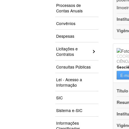
Processos de
limoei
Contas Anuais
Instit
Convênios
Vigên
Despesas
Licitações e
Contratos
COOR
CIÊNCI
Consultas Públicas
Geociê
E-ma
Lei - Acesso a
Informação
Título
SIC
Resu
Sistema e-SIC
Instit
Informações
Vigên
Classificadas