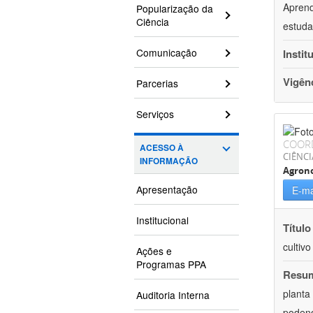
Aprend
Popularização da
Ciência
estuda
Comunicação
Instit
Vigên
Parcerias
Serviços
COOR
ACESSO À
CIÊNCI
INFORMAÇÃO
Agron
Apresentação
E-ma
Institucional
Título
cultiv
Ações e
Programas PPA
Resu
planta
Auditoria Interna
podend