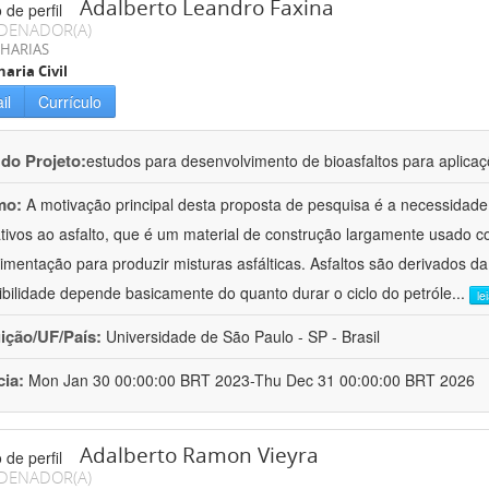
Adalberto Leandro Faxina
DENADOR(A)
HARIAS
aria Civil
il
Currículo
 do Projeto:
estudos para desenvolvimento de bioasfaltos para aplic
mo:
A motivação principal desta proposta de pesquisa é a necessidade
ativos ao asfalto, que é um material de construção largamente usado 
imentação para produzir misturas asfálticas. Asfaltos são derivados da
ibilidade depende basicamente do quanto durar o ciclo do petróle
...
le
uição/UF/País:
Universidade de São Paulo - SP - Brasil
cia:
Mon Jan 30 00:00:00 BRT 2023-Thu Dec 31 00:00:00 BRT 2026
Adalberto Ramon Vieyra
DENADOR(A)