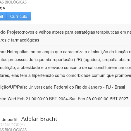
AS BIOLÓGICAS
gia
il
Currículo
 do Projeto:
novos e velhos atores para estratégias terapêuticas em nef
ares e farmacológicas
mo:
Nefropatias, nome amplo que caracteriza a diminuição da função r
ntes processos de isquemia-reperfusão (I/R) (agudos), uropatia obstrut
nutrição, a obesidade e o elevado consumo de sal constituírem um con
tares, elas têm a hipertensão como comorbidade comum que promov
uição/UF/País:
Universidade Federal do Rio de Janeiro - RJ - Brasil
cia:
Wed Feb 21 00:00:00 BRT 2024-Sun Feb 28 00:00:00 BRT 2027
Adelar Bracht
DENADOR(A)
AS BIOLÓGICAS