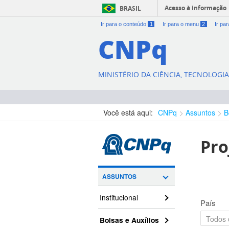
Acesso à informação
BRASIL
Ir para o conteúdo
1
Ir para o menu
2
Ir pa
CNPq
MINISTÉRIO DA CIÊNCIA, TECNOLOGI
Você está aqui:
CNPq
Assuntos
B
Pro
ASSUNTOS
Institucional
País
Bolsas e Auxílios