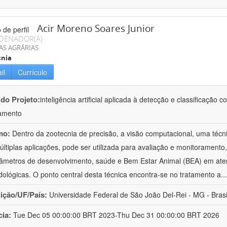
Acir Moreno Soares Junior
DENADOR(A)
AS AGRÁRIAS
cnia
il
Currículo
 do Projeto:
inteligência artificial aplicada à detecção e classificaçã
amento
mo:
Dentro da zootecnia de precisão, a visão computacional, uma técni
ltiplas aplicações, pode ser utilizada para avaliação e monitoramento, 
âmetros de desenvolvimento, saúde e Bem Estar Animal (BEA) em ate
ológicas. O ponto central desta técnica encontra-se no tratamento a
..
uição/UF/País:
Universidade Federal de São João Del-Rei - MG - Brasi
cia:
Tue Dec 05 00:00:00 BRT 2023-Thu Dec 31 00:00:00 BRT 2026