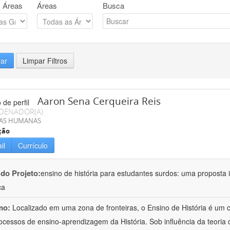
 Áreas
Áreas
Busca
rar
Limpar Filtros
Aaron Sena Cerqueira Reis
DENADOR(A)
IAS HUMANAS
ção
il
Currículo
 do Projeto:
ensino de história para estudantes surdos: uma proposta i
ca
mo:
Localizado em uma zona de fronteiras, o Ensino de História é um
ocessos de ensino-aprendizagem da História. Sob influência da teoria d