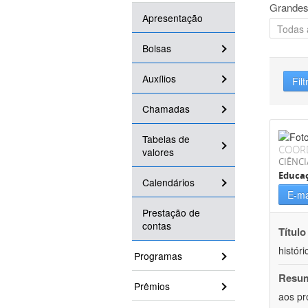
Grandes
Apresentação
Bolsas
Auxílios
Filt
Chamadas
Tabelas de
COOR
valores
CIÊNC
Educa
Calendários
E-ma
Prestação de
contas
Título
históri
Programas
Resu
Prêmios
aos pr