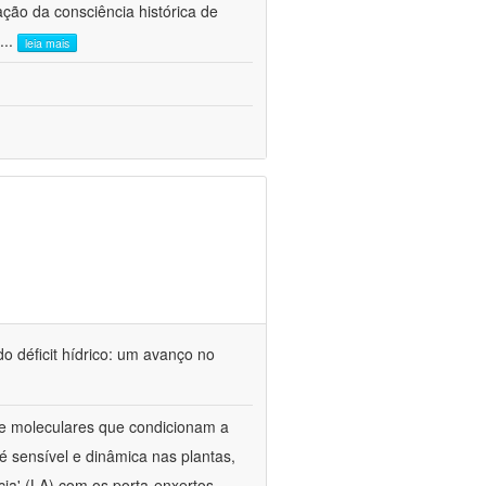
ão da consciência histórica de
...
leia mais
o déficit hídrico: um avanço no
s e moleculares que condicionam a
é sensível e dinâmica nas plantas,
cia' (LA) com os porta-enxertos