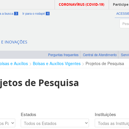
CORONAVÍRUS (COVID-19)
Participe
ra a busca
3
Ir para o rodapé
4
ACESSI
A E INOVAÇÕES
Perguntas frequentes
Central de Atendimento
Serv
olsas e Auxílios
Bolsas e Auxílios Vigentes
Projetos de Pesquisa
jetos de Pesquisa
Estados
Instituições