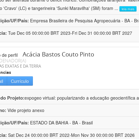
ro 'Cravo' (LC) e tangerineira 'Sunki Maravilha' (SM) foram
...
leia mais
uição/UF/País:
Empresa Brasileira de Pesquisa Agropecuária - BA - Bra
cia:
Tue Dec 05 00:00:00 BRT 2023-Fri Dec 31 00:00:00 BRT 2027
Acácia Bastos Couto Pinto
DENADOR(A)
AS EXATAS E DA TERRA
ncias
il
Currículo
 do Projeto:
expogeo virtual: popularizando a educação geocientífica a
mo:
Vide projeto anexo
uição/UF/País:
ESTADO DA BAHIA - BA - Brasil
cia:
Sat Dec 24 00:00:00 BRT 2022-Mon Nov 30 00:00:00 BRT 2026