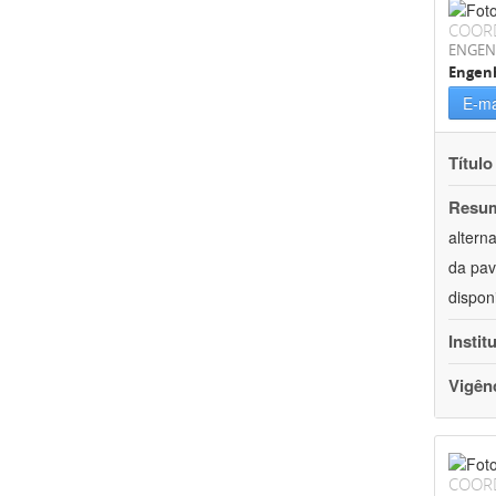
COOR
ENGEN
Engenh
E-ma
Título
Resu
altern
da pav
dispon
Instit
Vigên
COOR