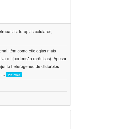
ropatias: terapias celulares,
enal, têm como etiologias mais
iva e hipertensão (crônicas). Apesar
junto heterogêneo de distúrbios
e
...
leia mais