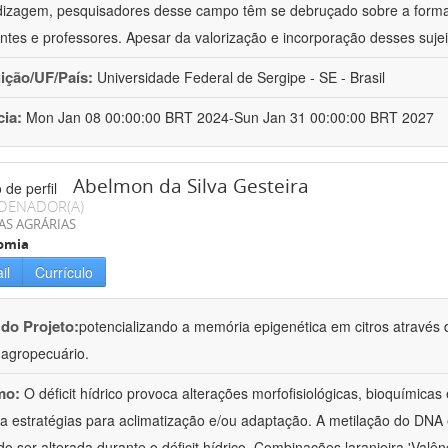
izagem, pesquisadores desse campo têm se debruçado sobre a formaç
ntes e professores. Apesar da valorização e incorporação desses sujei
uição/UF/País:
Universidade Federal de Sergipe - SE - Brasil
cia:
Mon Jan 08 00:00:00 BRT 2024-Sun Jan 31 00:00:00 BRT 2027
Abelmon da Silva Gesteira
DENADOR(A)
AS AGRÁRIAS
omia
il
Currículo
 do Projeto:
potencializando a memória epigenética em citros através d
o agropecuário.
mo:
O déficit hídrico provoca alterações morfofisiológicas, bioquímica
 a estratégias para aclimatização e/ou adaptação. A metilação do DNA 
o ser alterada durante o déficit hídrico. Combinações laranjeira 'Valên