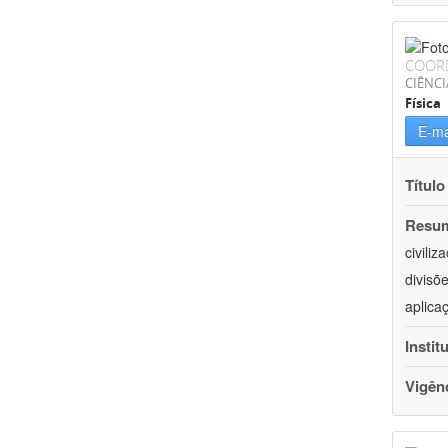
COOR
CIÊNCI
Física
E-ma
Título
Resu
civili
divisõ
aplica
Instit
Vigên