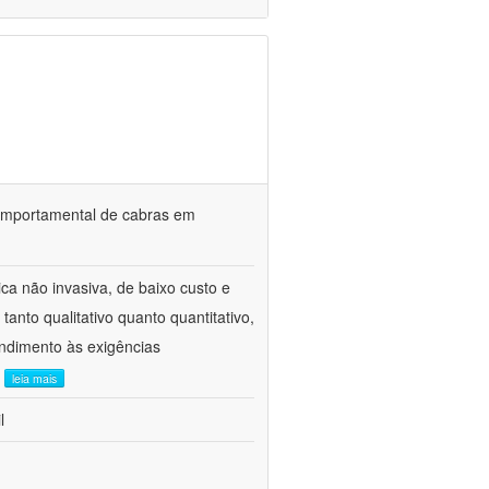
o comportamental de cabras em
ca não invasiva, de baixo custo e
tanto qualitativo quanto quantitativo,
ndimento às exigências
.
leia mais
l