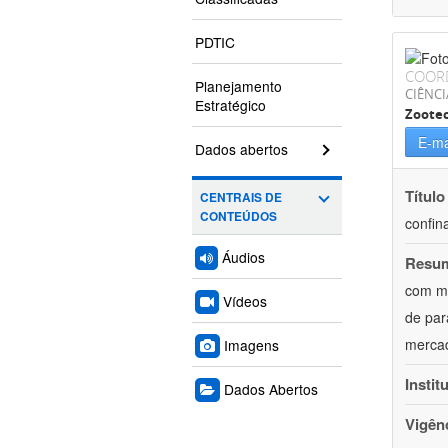
PDTIC
COOR
Planejamento
CIÊNCI
Estratégico
Zoote
E-ma
Dados abertos
Título
CENTRAIS DE
CONTEÚDOS
confin
Áudios
Resu
com mú
Vídeos
de par
mercad
Imagens
Instit
Dados Abertos
Vigên