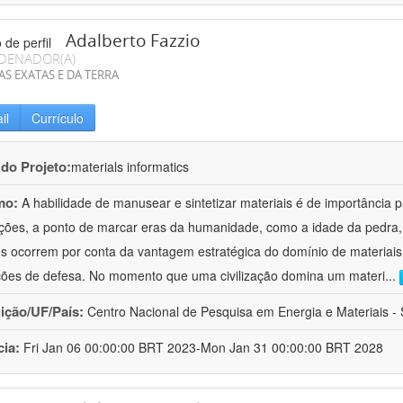
Adalberto Fazzio
DENADOR(A)
AS EXATAS E DA TERRA
il
Currículo
 do Projeto:
materials informatics
mo:
A habilidade de manusear e sintetizar materiais é de importância 
zações, a ponto de marcar eras da humanidade, como a idade da pedra, 
es ocorrem por conta da vantagem estratégica do domínio de materiais,
ções de defesa. No momento que uma civilização domina um materi
...
uição/UF/País:
Centro Nacional de Pesquisa em Energia e Materiais - S
cia:
Fri Jan 06 00:00:00 BRT 2023-Mon Jan 31 00:00:00 BRT 2028