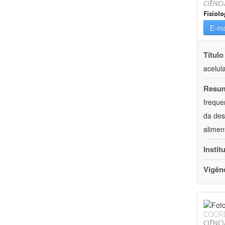
CIÊNCI
Fisiolo
E-ma
Título
acelul
Resu
freque
da des
alimen
Instit
Vigên
COOR
CIÊNCI