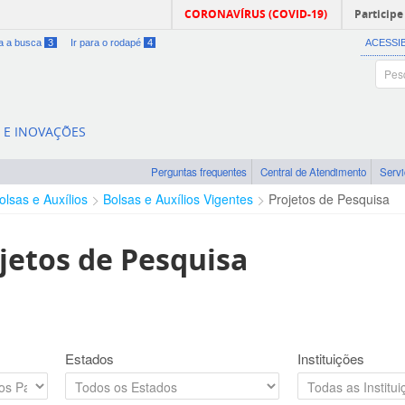
CORONAVÍRUS (COVID-19)
Participe
ra a busca
3
Ir para o rodapé
4
ACESSI
A E INOVAÇÕES
Perguntas frequentes
Central de Atendimento
Serv
olsas e Auxílios
Bolsas e Auxílios Vigentes
Projetos de Pesquisa
jetos de Pesquisa
Estados
Instituições