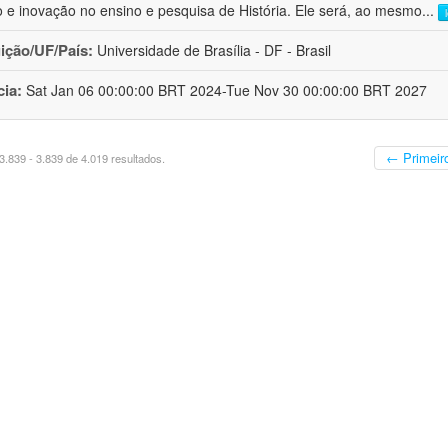
o e inovação no ensino e pesquisa de História. Ele será, ao mesmo
...
uição/UF/País:
Universidade de Brasília - DF - Brasil
cia:
Sat Jan 06 00:00:00 BRT 2024-Tue Nov 30 00:00:00 BRT 2027
← Primeir
.839 - 3.839 de 4.019 resultados.