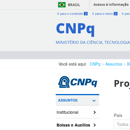
Acesso à informação
BRASIL
Ir para o conteúdo
1
Ir para o menu
2
Ir pa
CNPq
MINISTÉRIO DA CIÊNCIA, TECNOLOGI
Você está aqui:
CNPq
Assuntos
B
Pro
ASSUNTOS
Institucional
País
Bolsas e Auxílios