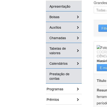
Grandes
Apresentação
Bolsas
Auxílios
Filt
Chamadas
Tabelas de
COOR
valores
CIÊNC
Histór
Calendários
E-ma
Prestação de
contas
Título
Programas
Resu
ferram
Prêmios
períod