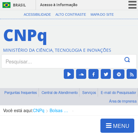
Acesso à informação
BRASIL
CORONAVÍRUS (COVID-19)
ACESSIBILIDADE
ALTO CONTRASTE
MAPA DO SITE
Participe
CNPq
Serviços
Legislação
MINISTÉRIO DA CIÊNCIA, TECNOLOGIA E INOVAÇÕES
Canais
Perguntas frequentes
Central de Atendimento
Serviços
E-mail do Pesquisador
Área de imprensa
Você está aqui:
CNPq
Bolsas e Auxílios Vigentes
Projetos de Pesquisa
MENU