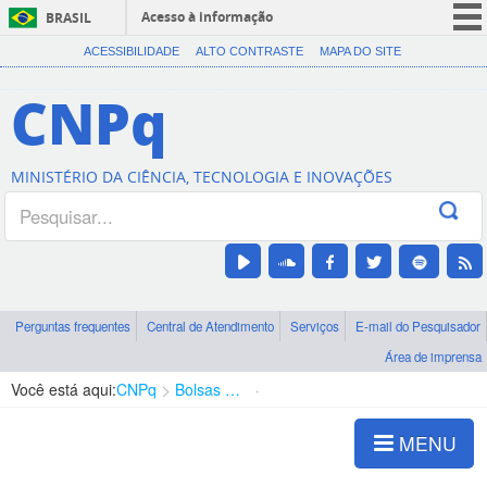
Acesso à informação
BRASIL
CORONAVÍRUS (COVID-19)
ACESSIBILIDADE
ALTO CONTRASTE
MAPA DO SITE
Participe
CNPq
Serviços
Legislação
MINISTÉRIO DA CIÊNCIA, TECNOLOGIA E INOVAÇÕES
Canais
Perguntas frequentes
Central de Atendimento
Serviços
E-mail do Pesquisador
Área de imprensa
Você está aqui:
CNPq
Bolsas e Auxílios Vigentes
Projetos de Pesquisa
MENU