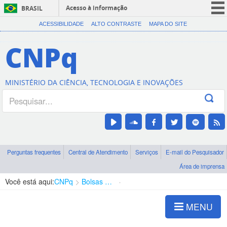
Acesso à informação
BRASIL
CORONAVÍRUS (COVID-19)
ACESSIBILIDADE
ALTO CONTRASTE
MAPA DO SITE
Participe
CNPq
Serviços
Legislação
MINISTÉRIO DA CIÊNCIA, TECNOLOGIA E INOVAÇÕES
Canais
Perguntas frequentes
Central de Atendimento
Serviços
E-mail do Pesquisador
Área de imprensa
Você está aqui:
CNPq
Bolsas e Auxílios Vigentes
Projetos de Pesquisa
MENU