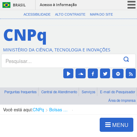
Acesso à informação
BRASIL
CORONAVÍRUS (COVID-19)
ACESSIBILIDADE
ALTO CONTRASTE
MAPA DO SITE
Participe
CNPq
Serviços
Legislação
MINISTÉRIO DA CIÊNCIA, TECNOLOGIA E INOVAÇÕES
Canais
Perguntas frequentes
Central de Atendimento
Serviços
E-mail do Pesquisador
Área de imprensa
Você está aqui:
CNPq
Bolsas e Auxílios Vigentes
Projetos de Pesquisa
MENU