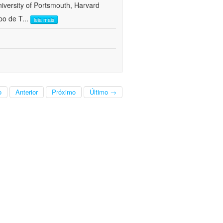
versity of Portsmouth, Harvard
po de T
...
leia mais
o
Anterior
Próximo
Último →