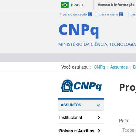
Acesso à informação
BRASIL
Ir para o conteúdo
1
Ir para o menu
2
Ir pa
CNPq
MINISTÉRIO DA CIÊNCIA, TECNOLOGI
Você está aqui:
CNPq
Assuntos
B
Pro
ASSUNTOS
Institucional
País
Bolsas e Auxílios