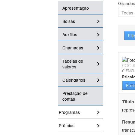
Grandes
Apresentação
Bolsas
Auxílios
Filt
Chamadas
Tabelas de
COOR
valores
CIÊNC
Psicol
Calendários
E-ma
Prestação de
contas
Título
repres
Programas
Resu
Prêmios
transc