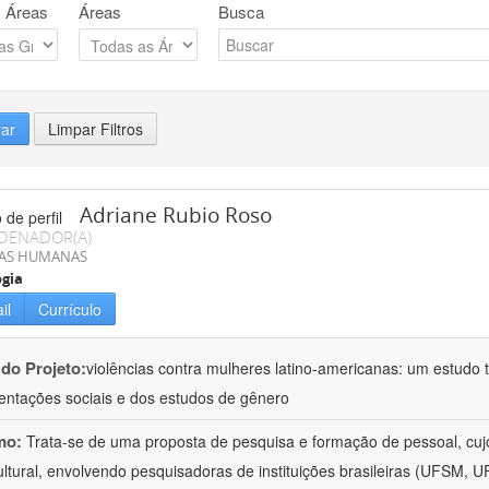
 Áreas
Áreas
Busca
rar
Limpar Filtros
Adriane Rubio Roso
DENADOR(A)
IAS HUMANAS
ogia
il
Currículo
 do Projeto:
violências contra mulheres latino-americanas: um estudo tr
entações sociais e dos estudos de gênero
mo:
Trata-se de uma proposta de pesquisa e formação de pessoal, cujo c
ultural, envolvendo pesquisadoras de instituições brasileiras (UFSM