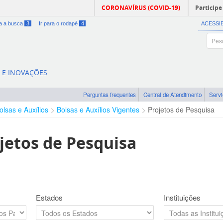
CORONAVÍRUS (COVID-19)
Participe
ra a busca
3
Ir para o rodapé
4
ACESSI
A E INOVAÇÕES
Perguntas frequentes
Central de Atendimento
Serv
olsas e Auxílios
Bolsas e Auxílios Vigentes
Projetos de Pesquisa
jetos de Pesquisa
Estados
Instituições