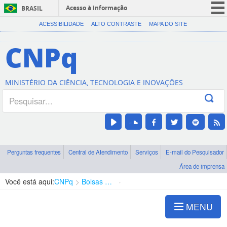
Acesso à informação
BRASIL
CORONAVÍRUS (COVID-19)
ACESSIBILIDADE
ALTO CONTRASTE
MAPA DO SITE
Participe
CNPq
Serviços
Legislação
MINISTÉRIO DA CIÊNCIA, TECNOLOGIA E INOVAÇÕES
Canais
Perguntas frequentes
Central de Atendimento
Serviços
E-mail do Pesquisador
Área de imprensa
Você está aqui:
CNPq
Bolsas e Auxílios Vigentes
Projetos de Pesquisa
MENU