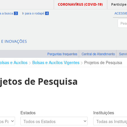
CORONAVÍRUS (COVID-19)
Participe
ra a busca
3
Ir para o rodapé
4
ACESSI
A E INOVAÇÕES
Perguntas frequentes
Central de Atendimento
Serv
olsas e Auxílios
Bolsas e Auxílios Vigentes
Projetos de Pesquisa
jetos de Pesquisa
Estados
Instituições