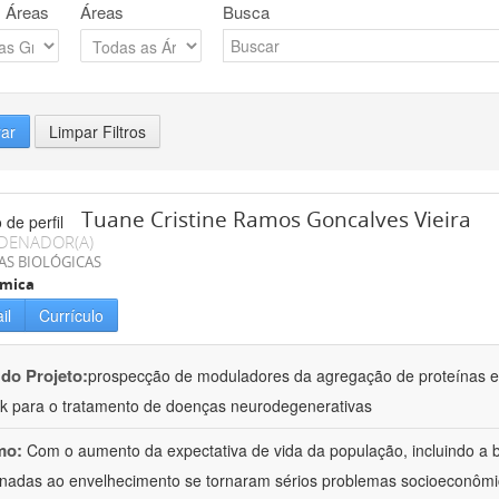
 Áreas
Áreas
Busca
rar
Limpar Filtros
Tuane Cristine Ramos Goncalves Vieira
DENADOR(A)
AS BIOLÓGICAS
ímica
il
Currículo
 do Projeto:
prospecção de moduladores da agregação de proteínas em
k para o tratamento de doenças neurodegenerativas
mo:
Com o aumento da expectativa de vida da população, incluindo a b
onadas ao envelhecimento se tornaram sérios problemas socioeconômi