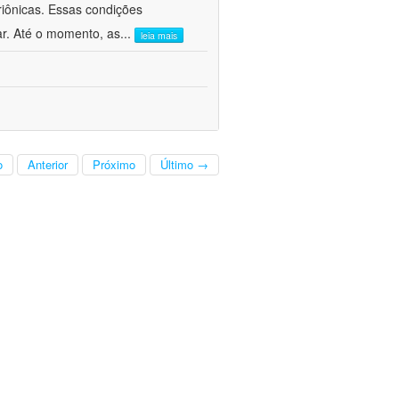
iônicas. Essas condições
r. Até o momento, as
...
leia mais
o
Anterior
Próximo
Último →