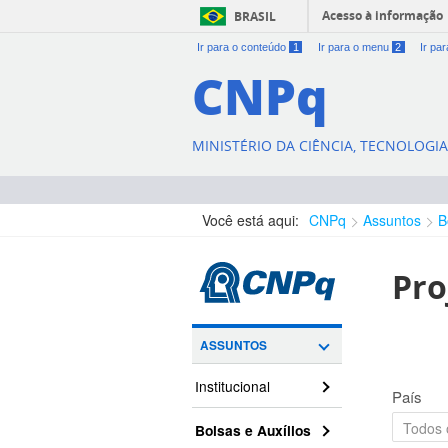
Acesso à informação
BRASIL
Ir para o conteúdo
1
Ir para o menu
2
Ir pa
CNPq
MINISTÉRIO DA CIÊNCIA, TECNOLOGI
Você está aqui:
CNPq
Assuntos
B
Pro
ASSUNTOS
Institucional
País
Bolsas e Auxílios