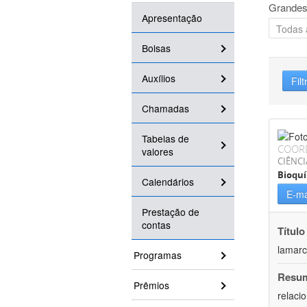
Grandes
Apresentação
Bolsas
Auxílios
Filt
Chamadas
Tabelas de
COOR
valores
CIÊNCI
Bioqu
Calendários
E-ma
Prestação de
contas
Título
lamarc
Programas
Resu
Prêmios
relaci