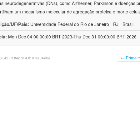
s neurodegenerativas (DNs), como Alzheimer, Parkinson e doenças pr
tilham um mecanismo molecular de agregação proteica e morte celula
uição/UF/País:
Universidade Federal do Rio de Janeiro - RJ - Brasil
cia:
Mon Dec 04 00:00:00 BRT 2023-Thu Dec 31 00:00:00 BRT 2026
← Primeir
.842 - 3.842 de 4.018 resultados.