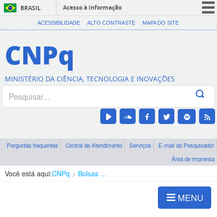
Acesso à informação
BRASIL
CORONAVÍRUS (COVID-19)
ACESSIBILIDADE
ALTO CONTRASTE
MAPA DO SITE
Participe
CNPq
Serviços
Legislação
MINISTÉRIO DA CIÊNCIA, TECNOLOGIA E INOVAÇÕES
Canais
Perguntas frequentes
Central de Atendimento
Serviços
E-mail do Pesquisador
Área de imprensa
Você está aqui:
CNPq
Bolsas e Auxílios Vigentes
Projetos de Pesquisa
MENU