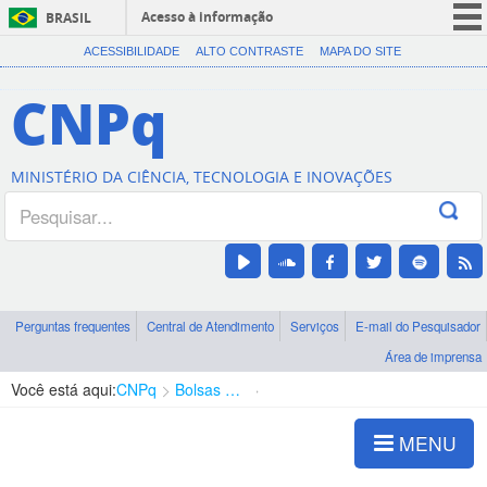
Acesso à informação
BRASIL
CORONAVÍRUS (COVID-19)
ACESSIBILIDADE
ALTO CONTRASTE
MAPA DO SITE
Participe
CNPq
Serviços
Legislação
MINISTÉRIO DA CIÊNCIA, TECNOLOGIA E INOVAÇÕES
Canais
Perguntas frequentes
Central de Atendimento
Serviços
E-mail do Pesquisador
Área de imprensa
Você está aqui:
CNPq
Bolsas e Auxílios Vigentes
Projetos de Pesquisa
MENU