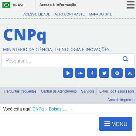
Acesso à informação
BRASIL
CORONAVÍRUS (COVID-19)
ACESSIBILIDADE
ALTO CONTRASTE
MAPA DO SITE
Participe
CNPq
Serviços
Legislação
MINISTÉRIO DA CIÊNCIA, TECNOLOGIA E INOVAÇÕES
Canais
Perguntas frequentes
Central de Atendimento
Serviços
E-mail do Pesquisador
Área de imprensa
Você está aqui:
CNPq
Bolsas e Auxílios Vigentes
Projetos de Pesquisa
MENU