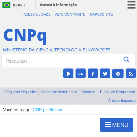
Acesso à informação
BRASIL
CORONAVÍRUS (COVID-19)
ACESSIBILIDADE
ALTO CONTRASTE
MAPA DO SITE
Participe
CNPq
Serviços
Legislação
MINISTÉRIO DA CIÊNCIA, TECNOLOGIA E INOVAÇÕES
Canais
Perguntas frequentes
Central de Atendimento
Serviços
E-mail do Pesquisador
Área de imprensa
Você está aqui:
CNPq
Bolsas e Auxílios Vigentes
Projetos de Pesquisa
MENU